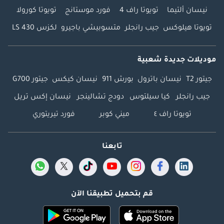
نيسان ألتيما
تويوتا راف 4
فورد موستانج
تويوتا كورولا
تويوتا هيلوكس
جيب رانجلر
متسوبيشي باجيرو
لكزس LS 430
موديلات جديدة شعبية
جيتور T2
نيسان باترول
بورش 911
نيسان كيكس
جيتور G700
جيب رانجلر
كيا سيلتوس
دودج تشالينجر
نيسان إكس تريل
تويوتا راف ٤
ميني كوبر
فورد تيريتوري
تابعنا
قم بتحميل تطبيقنا الآن