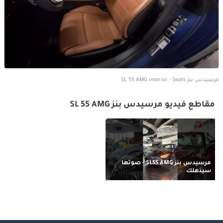
مرسيدس بنز SL 55 AMG interior - Seats
مقاطع فيديو مرسيدس بنز SL 55 AMG
مرسيدس بنز SL55 AMG - صوتها
سيذهلك