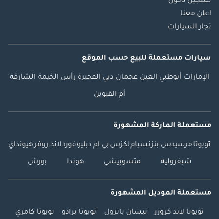
تسجيل دخول
اعلن معنا
تجار السيارات
سيارات مستعملة
للبيع
حسب الموقع
الإمارات
أبوظبي
العين
عجمان
دبي
الفجيرة
رأس الخيمة
الشارقة
أم القيوين
مستعملة الماركة المشهورة
تويوتا
مرسيدس بنز
نسيام
لكزس
بي ام دبليو
فورد
لاند روفر
هيونداي
شيفروليه
متسوبيشي
هوندا
بورش
مستعملة الموديل المشهورة
تويوتا لاند كروزر
نيسان باترول
تويوتا برادو
تويوتا كامري