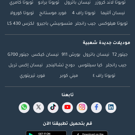
تويوتا لاند كروزر
نيسان باترول
تويوتا برادو
تويوتا كامري
نيسان ألتيما
تويوتا راف 4
فورد موستانج
تويوتا كورولا
تويوتا هيلوكس
جيب رانجلر
متسوبيشي باجيرو
لكزس LS 430
موديلات جديدة شعبية
جيتور T2
نيسان باترول
بورش 911
نيسان كيكس
جيتور G700
جيب رانجلر
كيا سيلتوس
دودج تشالينجر
نيسان إكس تريل
تويوتا راف ٤
ميني كوبر
فورد تيريتوري
تابعنا
قم بتحميل تطبيقنا الآن