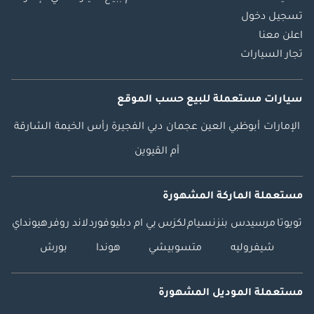
تسجيل دخول
اعلن معنا
تجار السيارات
سيارات مستعملة
للبيع
حسب الموقع
الإمارات
أبوظبي
العين
عجمان
دبي
الفجيرة
رأس الخيمة
الشارقة
أم القيوين
مستعملة الماركة المشهورة
تويوتا
مرسيدس بنز
نسيام
لكزس
بي ام دبليو
فورد
لاند روفر
هيونداي
شيفروليه
متسوبيشي
هوندا
بورش
مستعملة الموديل المشهورة