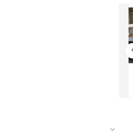
مرسيدس بنز V 250
250,000
دبي
خليجي
2025
21,600 كيلومتر