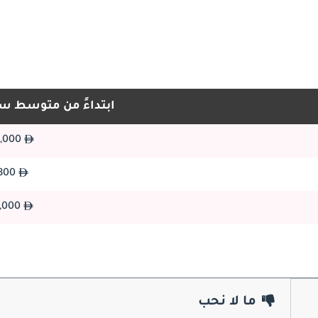
139,950
139,950
تعمل مرسيدس-بنز V 250 بمحرك ديزل توربو سعة 2.0 لتر يتميز بالكفاءة العالية والأداء السلس. مقترن بناقل حركة 
199,000
ابتداءً من متوسط س
70,000
109,000
تتطلب V 250 صيانة دورية في مراكز خدمة مرسيدس-بنز للحفاظ على أدائها الفاخر. تشمل الصيانة الدو
82,800
125,000
تنافس مرسيدس-بنز V 250 فانات فاخرة مثل فولكس فاجن مالتي فان، وتويوتا ألفارد، و
ما لا نحب