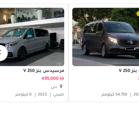
V 25
مرسيدس بنز V 250
495,000
دبي
20
54,750 كيلومتر
خليجي
2023
0 كيلومتر