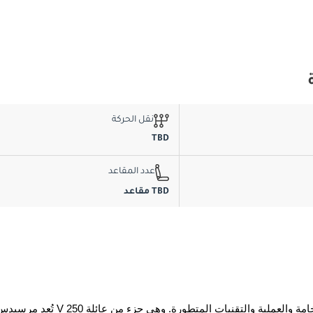
نقل الحركة
TBD
عدد المقاعد
TBD مقاعد
تُعد مرسيدس-بنز V 250 مركبة متعددة الأغراض فاخرة تجمع بين الفخامة والعملية والتقنيات المتطورة. وهي ج