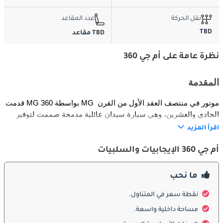
نقل الحركة
عدد المقاعد
TBD
TBD مقاعد
نظرة عامة على أم جي 360
المقدمة
قدمت MG 360 بواسطة MG موتور في منتصف العقد الأول من القرن 
الحادي والعشرين، وهي سيارة سيدان عائلية مدمجة صممت لتوفير 
السعر المناسب، والعملية، والتصميم العصري. تستهدف الشباب 
اقرأ المزيد
والعائلات الصغيرة، وتقدم مزيجًا متوازنًا من الراحة، والكفاءة، والميزات 
الحديثة. تصنف MG 360 في فئة السيارات الاقتصادية المدمجة، مقدمةً 
أم جي 360 الإيجابيات والسلبيات
بديلًا اقتصاديًا للتنقل اليومي والاستخدام العائلي.
ما نحب
الخارج
نقطة سعر في المتناول.
تتميز MG 360 بتصميم حديث ونظيف مع شبك أمامي بارز، ومصابيح 
مساحة داخلية واسعة.
أمامية حادة، وهيكل انسيابي. تضيف اللمسات الكرومية والجنوط 