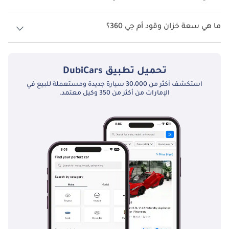
للمشترين الباحثين عن سيارة عائلية موثوقة واقتصادية.
السرعة القصوى أم جي 360 هي TBD.
ما هي سعة خزان وقود أم جي 360؟
تبلغ سعة خزان الوقود في أم جي 360 TBD.
تحميل تطبيق
DubiCars
استكشف أكثر من 30،000 سيارة جديدة ومستعملة للبيع في
الإمارات من أكثر من 350 وكيل معتمد.