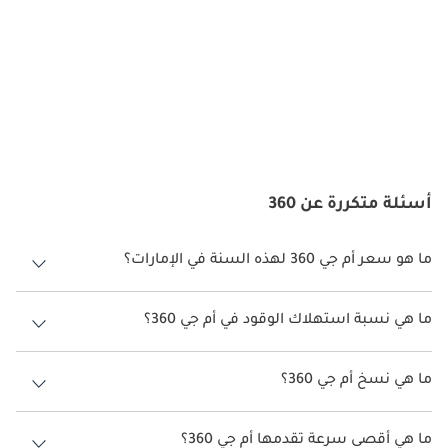
المحركات
تعمل MG 360 عادةً بمحرك بنزين سعة 1.5 لتر ينتج حوالي 112–120 
حصانًا حسب السوق. تشمل خيارات ناقل الحركة ناقل يدوي من خمس 
سرعات أو أوتوماتيكي CVT. الدفع الأمامي قياسي، مما يوفر أداءً فعالًا 
وموثوقًا في كل من القيادة داخل المدينة وعلى الطرق السريعة.
الصيانة
أسئلة متكررة عن 360
تعتبر صيانة MG 360 سهلة وميسورة التكلفة. تشمل الصيانة الروتينية 
تغييرات الزيت، وفحص المكابح، والتحقق من نظام التعليق. تتوفر قطع 
الغيار بشكل واسع في الأسواق التي تعمل بها MG، مما يجعلها خيارًا 
ما هو سعر أم جي 360 لهذه السنة في الإمارات؟
عمليًا واقتصاديًا للملكية اليومية.
أم جي 360 لهذه السنة في الإمارات هو TBD.
المنافسون
ما هي نسبة استهلاك الوقود في أم جي 360؟
اقترحت الشركة المصنعة أن تكون نسبة توفير استهلاك الوقود لسيارة أم جي
تنافست MG 360 مع سيارات سيدان مدمجة مثل تويوتا ياريس، وهوندا 
360 هو TBD.
ما هي نسخ أم جي 360؟
سيتي، وهيونداي أكسنت، ونيسان صني. بينما قد توفر بعض المنافسات 
شهرة أكبر للعلامة التجارية، تميزت MG 360 بأسعارها المناسبة، 
نسخ أم جي 360 هي .
وميزاتها الحديثة، ومساحتها الداخلية العملية، مما يجعلها جذابة 
ما هي أقصى سرعة تقدمها أم جي 360؟