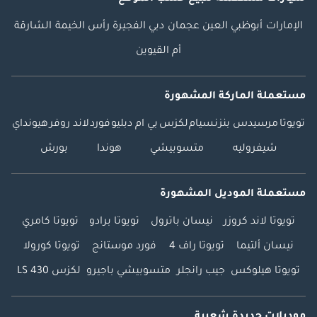
الإمارات
أبوظبي
العين
عجمان
دبي
الفجيرة
رأس الخيمة
الشارقة
أم القيوين
مستعملة الماركة المشهورة
تويوتا
مرسيدس بنز
نسيام
لكزس
بي ام دبليو
فورد
لاند روفر
هيونداي
شيفروليه
متسوبيشي
هوندا
بورش
مستعملة الموديل المشهورة
تويوتا لاند كروزر
نيسان باترول
تويوتا برادو
تويوتا كامري
نيسان ألتيما
تويوتا راف 4
فورد موستانج
تويوتا كورولا
تويوتا هيلوكس
جيب رانجلر
متسوبيشي باجيرو
لكزس LS 430
موديلات جديدة شعبية