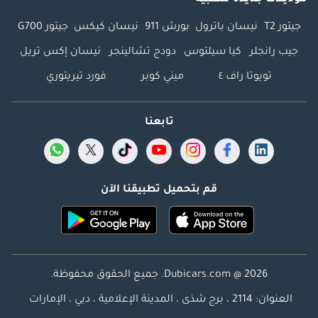
جيتور T2
نيسان باترول
بورش 911
نيسان كيكس
جيتور G700
جيب رانجلر
كيا سيلتوس
دودج تشالينجر
نيسان إكس تريل
تويوتا راف ٤
ميني كوبر
فورد تيريتوري
تابعنا
قم بتحميل تطبيقنا الآن
Dubicars.com @ 2026. جميع الحقوق محفوظة.
العنوان: 2114 ، برج شذى ، المدينة الإعلامية ، دبي ، الإمارات