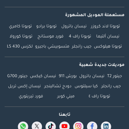
مستعملة الموديل المشهورة
تويوتا لاند كروزر
نيسان باترول
تويوتا برادو
تويوتا كامري
نيسان ألتيما
تويوتا راف 4
فورد موستانج
تويوتا كورولا
تويوتا هيلوكس
جيب رانجلر
متسوبيشي باجيرو
لكزس LS 430
موديلات جديدة شعبية
جيتور T2
نيسان باترول
بورش 911
نيسان كيكس
جيتور G700
جيب رانجلر
كيا سيلتوس
دودج تشالينجر
نيسان إكس تريل
تويوتا راف ٤
ميني كوبر
فورد تيريتوري
تابعنا