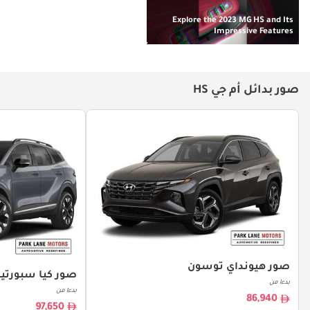
Explore the 2023 MG HS and Its
Impressive Features
صور بدائل أم جي HS
صور هيونداي توسون
صور كيا سبورتي
بدءا من
بدءا من
86,940
97,650