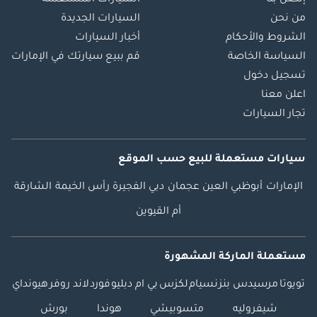
من نحن
السيارات الجديدة
الشروط والأحكام
أخبار السيارات
السياسة الخاصة
قم ببيع سيارتك في الإمارات
تسجيل دخول
اعلن معنا
تجار السيارات
سيارات مستعملة
للبيع
حسب الموقع
الإمارات
أبوظبي
العين
عجمان
دبي
الفجيرة
رأس الخيمة
الشارقة
أم القيوين
مستعملة الماركة المشهورة
تويوتا
مرسيدس بنز
نسيام
لكزس
بي ام دبليو
فورد
لاند روفر
هيونداي
شيفروليه
متسوبيشي
هوندا
بورش