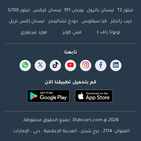
جيتور T2
نيسان باترول
بورش 911
نيسان كيكس
جيتور G700
جيب رانجلر
كيا سيلتوس
دودج تشالينجر
نيسان إكس تريل
تويوتا راف ٤
ميني كوبر
فورد تيريتوري
تابعنا
قم بتحميل تطبيقنا الآن
Dubicars.com @ 2026. جميع الحقوق محفوظة.
العنوان: 2114 ، برج شذى ، المدينة الإعلامية ، دبي ، الإمارات