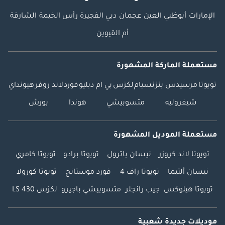
الإمارات
أبوظبي
العين
عجمان
دبي
الفجيرة
رأس الخيمة
الشارقة
أم القيوين
مستعملة الماركة المشهورة
تويوتا
مرسيدس بنز
نسيام
لكزس
بي ام دبليو
فورد
لاند روفر
هيونداي
شيفروليه
متسوبيشي
هوندا
بورش
مستعملة الموديل المشهورة
تويوتا لاند كروزر
نيسان باترول
تويوتا برادو
تويوتا كامري
نيسان ألتيما
تويوتا راف 4
فورد موستانج
تويوتا كورولا
تويوتا هيلوكس
جيب رانجلر
متسوبيشي باجيرو
لكزس LS 430
موديلات جديدة شعبية