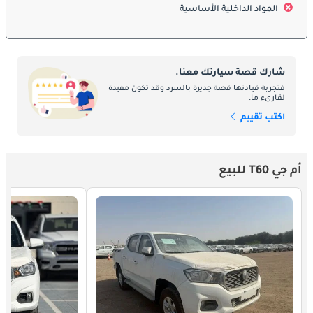
تتوفر T60 عادة بمحرك ديزل توربو سعة 2.0 لتر ينتج حوالي 160 حصان 
المواد الداخلية الأساسية
و375 نيوتن·م من عزم الدوران. تشمل خيارات ناقل الحركة ناقل يدوي 
بست سرعات أو أوتوماتيكي. الدفع الخلفي قياسي، بينما يتوفر الدفع 
الرباعي لتعزيز الأداء على الطرق الوعرة، مما يجعل T60 متعددة 
الاستخدامات لمختلف التضاريس.
شارك قصة سيارتك معنا.
فتجربة قيادتها قصة جديرة بالسرد وقد تكون مفيدة
لقارىء ما.
الصيانة
اكتب تقييم
تعتبر صيانة MG T60 سهلة، وتشمل الصيانة الروتينية تغييرات الزيت، 
وفحص المكابح، والتحقق من نظام التعليق. صُممت الشاحنة للمتانة 
والاعتمادية، وتتوفر قطع الغيار بشكل واسع في الأسواق التي تعمل بها 
أم جي T60 للبيع
MG. التصميم العملي يحافظ على تكاليف الملكية والصيانة منخفضة 
نسبياً.
المنافسون
تنافست MG T60 مع شاحنات بيك أب متوسطة الحجم مثل تويوتا 
هايلكس، وفورد رينجر، وميتسوبيشي L200، ونيسان نافارا. بينما قد 
يتمتع المنافسون بحضور طويل في السوق، تتميز T60 بتصميم عصري، 
وسعر مناسب، وتوازن بين الراحة والعملية، مما يجعلها جذابة للمشترين 