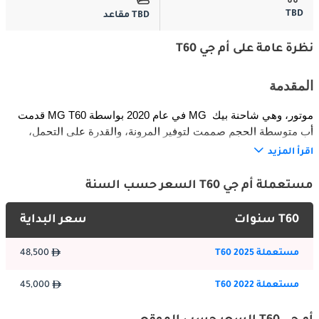
TBD
TBD مقاعد
نظرة عامة على أم جي T60
المقدمة
قدمت MG T60 في عام 2020 بواسطة MG موتور، وهي شاحنة بيك 
أب متوسطة الحجم صممت لتوفير المرونة، والقدرة على التحمل، 
والسعر المناسب. تستهدف المشترين الذين يحتاجون إلى مركبة 
اقرأ المزيد
موثوقة لأغراض العمل والترفيه. تجمع T60 بين التصميم العصري 
والميزات العملية، وتستهدف المنافسة في قطاع شاحنات البيك أب 
مستعملة أم جي T60 السعر حسب السنة
المتنامي من خلال مزيج من الراحة، وسعة الحمولة، والكفاءة.
T60 سنوات
سعر البداية
الخارج
مستعملة T60 2025
48,500
تتميز MG T60 بتصميم خارجي قوي وعصري مع شبك أمامي بارز 
وتصميم مصابيح أمامية حاد. تعزز أقواس العجلات العضلية، والارتفاع 
مستعملة T60 2022
45,000
عن الأرض العالي، وحوض الشاحنة الخلفي المتين القدرة على 
الاستخدام العملي والطرق الوعرة. تضيف اللمسات الكرومية، والجنوط 