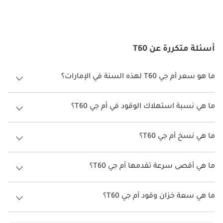
أسئلة متكررة عن T60
ما هو سعر أم جي T60 لهذه السنة في الإمارات؟
أم جي T60 لهذه السنة في الإمارات هو TBD.
ما هي نسبة استهلاك الوقود في أم جي T60؟
اقترحت الشركة المصنعة أن تكون نسبة توفير استهلاك الوقود لسيارة أم جي
T60 هو TBD.
ما هي نسخ أم جي T60؟
نسخ أم جي T60 هي .
ما هي أقصى سرعة تقدمها أم جي T60؟
السرعة القصوى أم جي T60 هي TBD.
ما هي سعة خزان وقود أم جي T60؟
تبلغ سعة خزان الوقود في أم جي T60 TBD.