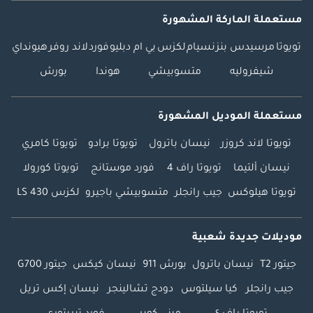
مستعملة الماركة المشهورة
تويوتا
مرسيدس بنز
نسيام
لكزس
بي ام دبليو
فورد
لاند روفر
هيونداي
شيفروليه
متسوبيشي
هوندا
بورش
مستعملة الموديل المشهورة
تويوتا لاند كروزر
نيسان باترول
تويوتا برادو
تويوتا كامري
نيسان ألتيما
تويوتا راف 4
فورد موستانج
تويوتا كورولا
تويوتا هيلوكس
جيب رانجلر
متسوبيشي باجيرو
لكزس LS 430
موديلات جديدة شعبية
جيتور T2
نيسان باترول
بورش 911
نيسان كيكس
جيتور G700
جيب رانجلر
كيا سيلتوس
دودج تشالينجر
نيسان إكس تريل