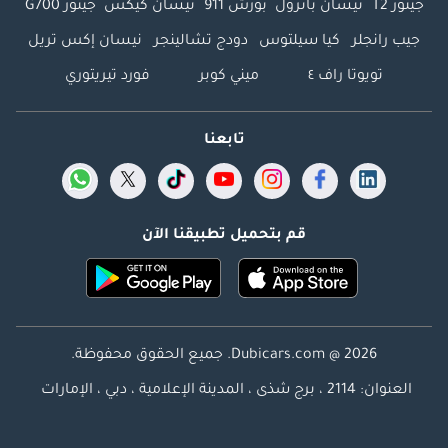
جيتور T2
نيسان باترول
بورش 911
نيسان كيكس
جيتور G700
جيب رانجلر
كيا سيلتوس
دودج تشالينجر
نيسان إكس تريل
تويوتا راف ٤
ميني كوبر
فورد تيريتوري
تابعنا
قم بتحميل تطبيقنا الآن
Dubicars.com @ 2026. جميع الحقوق محفوظة.
العنوان: 2114 ، برج شذى ، المدينة الإعلامية ، دبي ، الإمارات