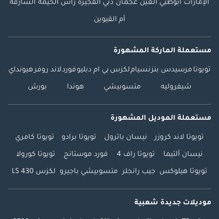
الإمارات
أبوظبي
العين
عجمان
دبي
الفجيرة
رأس الخيمة
الشارقة
أم القيوين
مستعملة الماركة المشهورة
تويوتا
مرسيدس بنز
نسيام
لكزس
بي ام دبليو
فورد
لاند روفر
هيونداي
شيفروليه
متسوبيشي
هوندا
بورش
مستعملة الموديل المشهورة
تويوتا لاند كروزر
نيسان باترول
تويوتا برادو
تويوتا كامري
نيسان ألتيما
تويوتا راف 4
فورد موستانج
تويوتا كورولا
تويوتا هيلوكس
جيب رانجلر
متسوبيشي باجيرو
لكزس LS 430
موديلات جديدة شعبية