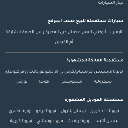
تجار السيارات
سيارات مستعملة
للبيع
حسب الموقع
الإمارات
أبوظبي
العين
عجمان
دبي
الفجيرة
رأس الخيمة
الشارقة
أم القيوين
مستعملة الماركة المشهورة
تويوتا
مرسيدس بنز
نسيام
لكزس
بي ام دبليو
فورد
لاند روفر
هيونداي
شيفروليه
متسوبيشي
هوندا
بورش
مستعملة الموديل المشهورة
تويوتا لاند كروزر
نيسان باترول
تويوتا برادو
تويوتا كامري
نيسان ألتيما
تويوتا راف 4
فورد موستانج
تويوتا كورولا