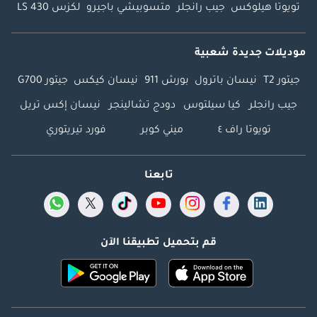
تويوتا هيلوكس
جيب رانجلر
متسوبيشي باجيرو
لكزس LS 430
موديلات جديدة شعبية
جيتور T2
نيسان باترول
بورش 911
نيسان كيكس
جيتور G700
جيب رانجلر
كيا سيلتوس
دودج تشالينجر
نيسان إكس تريل
تويوتا راف ٤
ميني كوبر
فورد تيريتوري
تابعنا
قم بتحميل تطبيقنا الآن