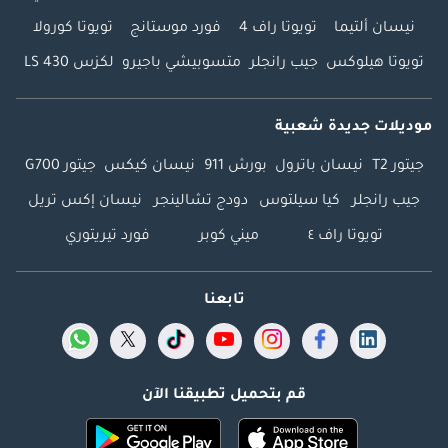
نيسان ألتيما
تويوتا راف 4
فورد موستانج
تويوتا كورولا
تويوتا هيلوكس
جيب رانجلر
متسوبيشي باجيرو
لكزس LS 430
موديلات جديدة شعبية
جيتور T2
نيسان باترول
بورش 911
نيسان كيكس
جيتور G700
جيب رانجلر
كيا سيلتوس
دودج تشالينجر
نيسان إكس تريل
تويوتا راف ٤
ميني كوبر
فورد تيريتوري
تابعنا
قم بتحميل تطبيقنا الآن