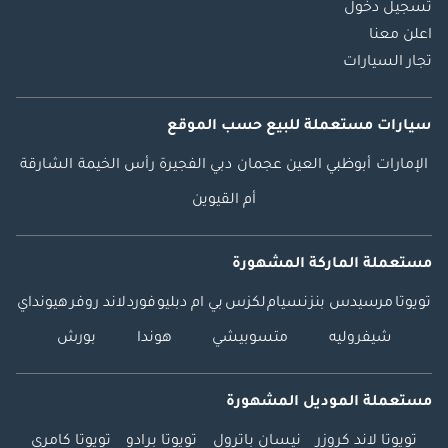
تسجيل دخول
اعلن معنا
تجار السيارات
سيارات مستعملة
للبيع
حسب الموقع
الإمارات
أبوظبي
العين
عجمان
دبي
الفجيرة
رأس الخيمة
الشارقة
أم القيوين
مستعملة الماركة المشهورة
تويوتا
مرسيدس بنز
نسيام
لكزس
بي ام دبليو
فورد
لاند روفر
هيونداي
شيفروليه
متسوبيشي
هوندا
بورش
مستعملة الموديل المشهورة
تويوتا لاند كروزر
نيسان باترول
تويوتا برادو
تويوتا كامري