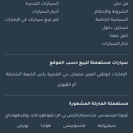
من نحن
السيارات الجديدة
الشروط والأحكام
أخبار السيارات
السياسة الخاصة
قم ببيع سيارتك في الإمارات
تسجيل دخول
اعلن معنا
تجار السيارات
سيارات مستعملة
للبيع
حسب الموقع
الإمارات
أبوظبي
العين
عجمان
دبي
الفجيرة
رأس الخيمة
الشارقة
أم القيوين
مستعملة الماركة المشهورة
تويوتا
مرسيدس بنز
نسيام
لكزس
بي ام دبليو
فورد
لاند روفر
هيونداي
شيفروليه
متسوبيشي
هوندا
بورش