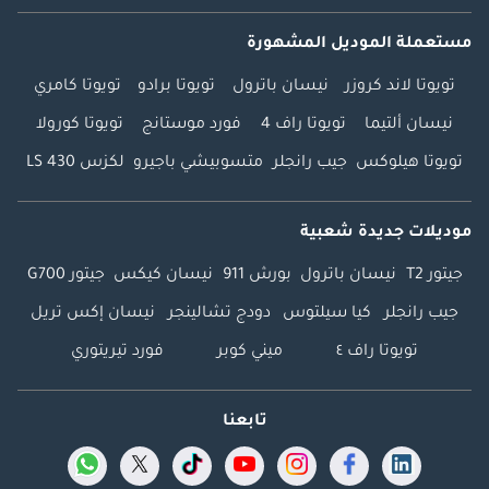
مستعملة الموديل المشهورة
تويوتا لاند كروزر
نيسان باترول
تويوتا برادو
تويوتا كامري
نيسان ألتيما
تويوتا راف 4
فورد موستانج
تويوتا كورولا
تويوتا هيلوكس
جيب رانجلر
متسوبيشي باجيرو
لكزس LS 430
موديلات جديدة شعبية
جيتور T2
نيسان باترول
بورش 911
نيسان كيكس
جيتور G700
جيب رانجلر
كيا سيلتوس
دودج تشالينجر
نيسان إكس تريل
تويوتا راف ٤
ميني كوبر
فورد تيريتوري
تابعنا