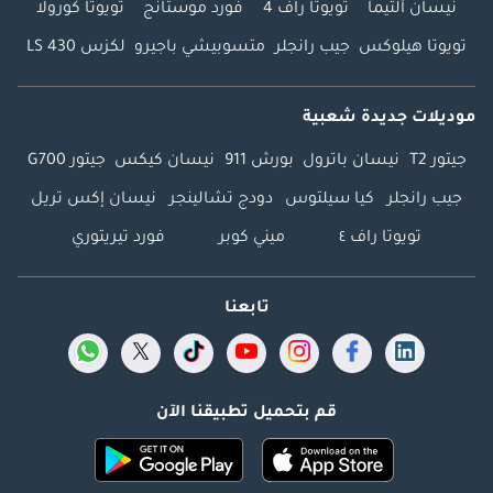
نيسان ألتيما
تويوتا راف 4
فورد موستانج
تويوتا كورولا
تويوتا هيلوكس
جيب رانجلر
متسوبيشي باجيرو
لكزس LS 430
موديلات جديدة شعبية
جيتور T2
نيسان باترول
بورش 911
نيسان كيكس
جيتور G700
جيب رانجلر
كيا سيلتوس
دودج تشالينجر
نيسان إكس تريل
تويوتا راف ٤
ميني كوبر
فورد تيريتوري
تابعنا
قم بتحميل تطبيقنا الآن