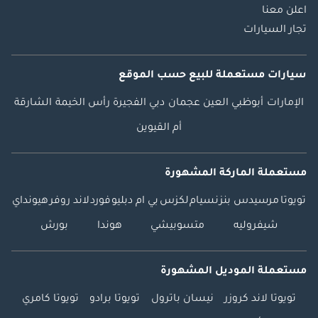
اعلن معنا
تجار السيارات
سيارات مستعملة
للبيع
حسب الموقع
الإمارات
أبوظبي
العين
عجمان
دبي
الفجيرة
رأس الخيمة
الشارقة
أم القيوين
مستعملة الماركة المشهورة
تويوتا
مرسيدس بنز
نسيام
لكزس
بي ام دبليو
فورد
لاند روفر
هيونداي
شيفروليه
متسوبيشي
هوندا
بورش
مستعملة الموديل المشهورة
تويوتا لاند كروزر
نيسان باترول
تويوتا برادو
تويوتا كامري