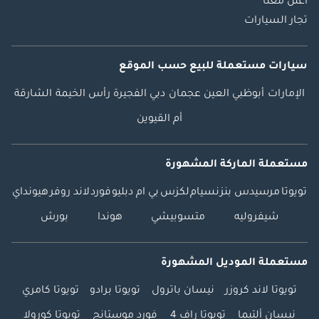
اعلن معنا
تجار السيارات
سيارات مستعملة
للبيع
حسب الموقع
الإمارات
أبوظبي
العين
عجمان
دبي
الفجيرة
رأس الخيمة
الشارقة
أم القيوين
مستعملة الماركة المشهورة
تويوتا
مرسيدس بنز
نسيام
لكزس
بي ام دبليو
فورد
لاند روفر
هيونداي
شيفروليه
متسوبيشي
هوندا
بورش
مستعملة الموديل المشهورة
تويوتا لاند كروزر
نيسان باترول
تويوتا برادو
تويوتا كامري
نيسان ألتيما
تويوتا راف 4
فورد موستانج
تويوتا كورولا