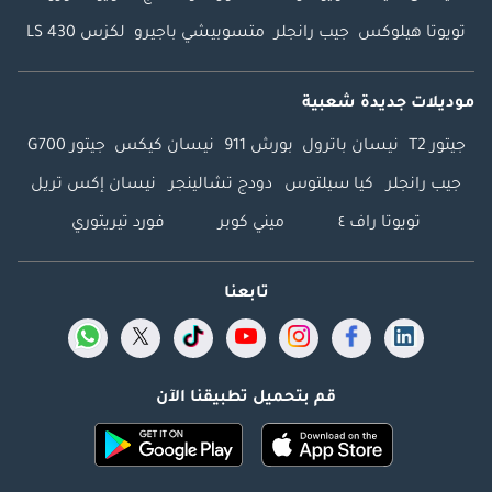
تويوتا هيلوكس
جيب رانجلر
متسوبيشي باجيرو
لكزس LS 430
موديلات جديدة شعبية
جيتور T2
نيسان باترول
بورش 911
نيسان كيكس
جيتور G700
جيب رانجلر
كيا سيلتوس
دودج تشالينجر
نيسان إكس تريل
تويوتا راف ٤
ميني كوبر
فورد تيريتوري
تابعنا
قم بتحميل تطبيقنا الآن