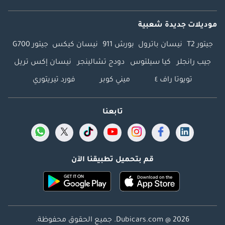
موديلات جديدة شعبية
جيتور T2
نيسان باترول
بورش 911
نيسان كيكس
جيتور G700
جيب رانجلر
كيا سيلتوس
دودج تشالينجر
نيسان إكس تريل
تويوتا راف ٤
ميني كوبر
فورد تيريتوري
تابعنا
قم بتحميل تطبيقنا الآن
Dubicars.com @ 2026. جميع الحقوق محفوظة.