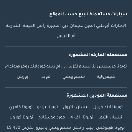
سيارات مستعملة
للبيع
حسب الموقع
الإمارات
أبوظبي
العين
عجمان
دبي
الفجيرة
رأس الخيمة
الشارقة
أم القيوين
مستعملة الماركة المشهورة
تويوتا
مرسيدس بنز
نسيام
لكزس
بي ام دبليو
فورد
لاند روفر
هيونداي
شيفروليه
متسوبيشي
هوندا
بورش
مستعملة الموديل المشهورة
تويوتا لاند كروزر
نيسان باترول
تويوتا برادو
تويوتا كامري
نيسان ألتيما
تويوتا راف 4
فورد موستانج
تويوتا كورولا
تويوتا هيلوكس
جيب رانجلر
متسوبيشي باجيرو
لكزس LS 430