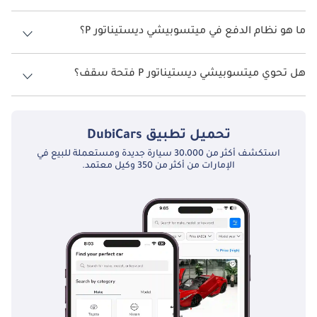
تتسع ميتسوبيشي ديستيناتور P لأ 7 أشخاص.
ما هو نظام الدفع في ميتسوبيشي ديستيناتور P؟
نظام الدفع في ميتسوبيشي ديستيناتور Front Wheel Drive P.
هل تحوي ميتسوبيشي ديستيناتور P فتحة سقف؟
نعم توفر ميتسوبيشي ديستيناتور P فتحة السقف كخيار.
تحميل تطبيق
DubiCars
استكشف أكثر من 30،000 سيارة جديدة ومستعملة للبيع في
الإمارات من أكثر من 350 وكيل معتمد.