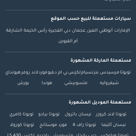
سيارات مستعملة
للبيع
حسب الموقع
الإمارات
أبوظبي
العين
عجمان
دبي
الفجيرة
رأس الخيمة
الشارقة
أم القيوين
مستعملة الماركة المشهورة
تويوتا
مرسيدس بنز
نسيام
لكزس
بي ام دبليو
فورد
لاند روفر
هيونداي
شيفروليه
متسوبيشي
هوندا
بورش
مستعملة الموديل المشهورة
تويوتا لاند كروزر
نيسان باترول
تويوتا برادو
تويوتا كامري
نيسان ألتيما
تويوتا راف 4
فورد موستانج
تويوتا كورولا
تويوتا هيلوكس
جيب رانجلر
متسوبيشي باجيرو
لكزس LS 430