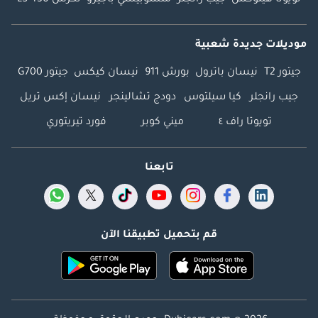
موديلات جديدة شعبية
جيتور T2
نيسان باترول
بورش 911
نيسان كيكس
جيتور G700
جيب رانجلر
كيا سيلتوس
دودج تشالينجر
نيسان إكس تريل
تويوتا راف ٤
ميني كوبر
فورد تيريتوري
تابعنا
قم بتحميل تطبيقنا الآن