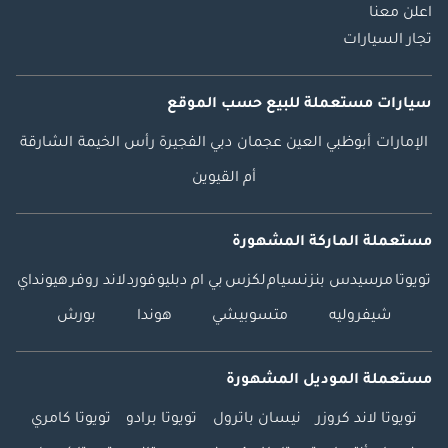
اعلن معنا
تجار السيارات
سيارات مستعملة
للبيع
حسب الموقع
الإمارات
أبوظبي
العين
عجمان
دبي
الفجيرة
رأس الخيمة
الشارقة
أم القيوين
مستعملة الماركة المشهورة
تويوتا
مرسيدس بنز
نسيام
لكزس
بي ام دبليو
فورد
لاند روفر
هيونداي
شيفروليه
متسوبيشي
هوندا
بورش
مستعملة الموديل المشهورة
تويوتا لاند كروزر
نيسان باترول
تويوتا برادو
تويوتا كامري