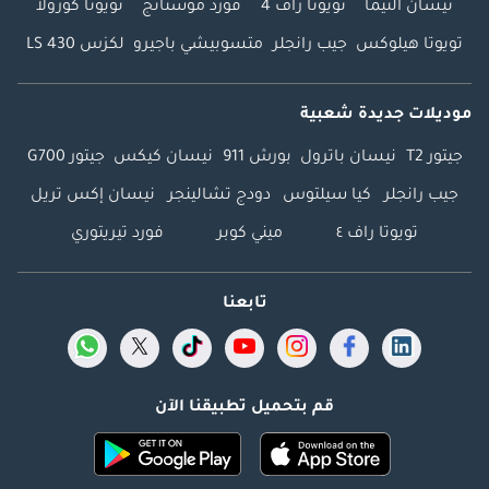
نيسان ألتيما
تويوتا راف 4
فورد موستانج
تويوتا كورولا
تويوتا هيلوكس
جيب رانجلر
متسوبيشي باجيرو
لكزس LS 430
موديلات جديدة شعبية
جيتور T2
نيسان باترول
بورش 911
نيسان كيكس
جيتور G700
جيب رانجلر
كيا سيلتوس
دودج تشالينجر
نيسان إكس تريل
تويوتا راف ٤
ميني كوبر
فورد تيريتوري
تابعنا
قم بتحميل تطبيقنا الآن