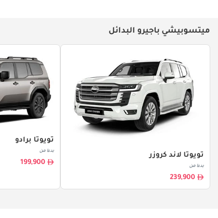
ميتسوبيشي باجيرو البدائل
تويوتا برادو
بدءا من
تويوتا لاند كروزر
199,900
بدءا من
239,900