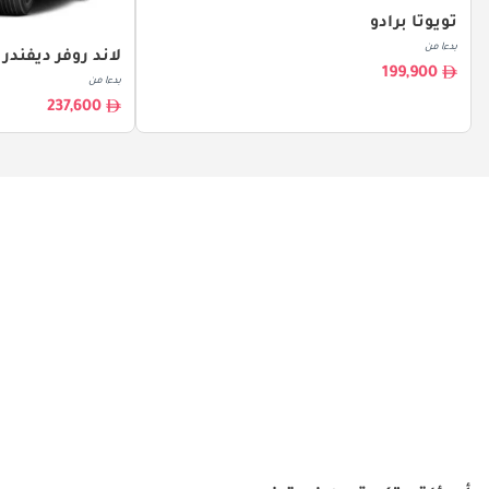
تويوتا برادو
بدءا من
لاند روفر ديفندر
199,900
بدءا من
237,600