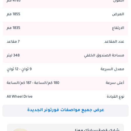
الطول
4795 مم
العرض
1855 مم
الارتفاع
1835 مم
عدد المقاعد
7 مقاعد
مساحة الصندوق الخلفي
348 ليتر
معدل السرعة
9 ثوانٍ - 12 ثوانٍ
أعلى سرعة
180 كم/الساعة - 187 كم/الساعة
نوع القيادة
All Wheel Drive
عرض جميع مواصفات فورتونر الجديدة
شارك قصة سيارتك معنا.