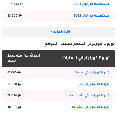
الديناميكي. علاوة على ذلك ، تضمن الوسائد الهوائية المتعددة ، ونظام 
مستعملة فورتونر 2023
106,833
التحكم في ثبات السيارة (VSC) ، ونظام المساعدة في الانطلاق على 
المرتفعات (HAC) السلامة المثلى ، سواء القيادة في شوارع المدينة 
مستعملة فورتونر 2022
83,500
الصاخبة أو استكشاف المناظر الطبيعية الصحراوية الشاسعة في 
الإمارات العربية المتحدة.
مستعملة فورتونر 2021
95,399
اقرأ المزيد
مستعملة فورتونر 2020
78,250
زينة المحرك
تويوتا فورتونر السعر حسب الموقع
مستعملة فورتونر 2019
83,000
تقدم Toyota Fortuner العديد من زخارف المحرك لتلبية تفضيلات 
ابتداءً من متوسط
السائق المختلفة. يأتي مع خيار بين محرك رباعي الأسطوانات سعة 2.7 
تويوتا فورتونر في الإمارات
سعر
مستعملة فورتونر 2018
72,000
لتر ومحرك V6 أقوى سعة 4.0 لتر. يوفر كلا الخيارين أداءً قويًا وموثوقية 
، وهو مناسب لظروف القيادة في الإمارات العربية المتحدة. تقترن هذه 
تويوتا فورتونر في عجمان
67,000
مستعملة فورتونر 2017
75,000
المحركات بناقل حركة أوتوماتيكي فعال ، مما يضمن نقلات سلسة 
للتروس وتسارع سريع الاستجابة.
تويوتا فورتونر في دبي
76,500
مستعملة فورتونر 2016
60,000
صيانة
تويوتا فورتونر في رأس الخيمة
79,650
مستعملة فورتونر 2015
55,596
تعتبر صيانة تويوتا فورتشنر في الإمارات العربية المتحدة أمرًا خاليًا من 
تويوتا فورتونر في الشارقة
46,900
الإجهاد ، وذلك بفضل شبكة خدمة تويوتا الواسعة ومتانة السيارة التي 
مستعملة فورتونر 2013
42,000
أثبتت جدارتها. تضمن فحوصات الصيانة الدورية والخدمة في الوقت 