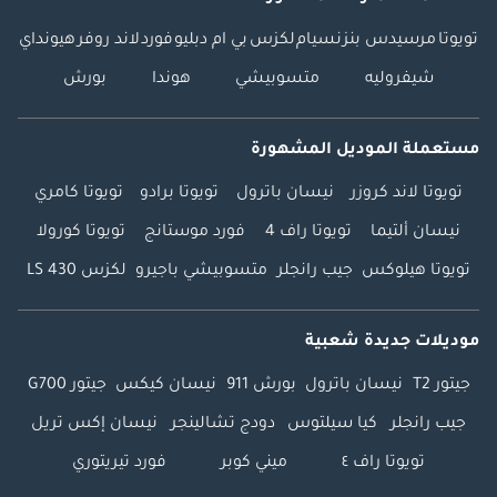
تويوتا
مرسيدس بنز
نسيام
لكزس
بي ام دبليو
فورد
لاند روفر
هيونداي
شيفروليه
متسوبيشي
هوندا
بورش
مستعملة الموديل المشهورة
تويوتا لاند كروزر
نيسان باترول
تويوتا برادو
تويوتا كامري
نيسان ألتيما
تويوتا راف 4
فورد موستانج
تويوتا كورولا
تويوتا هيلوكس
جيب رانجلر
متسوبيشي باجيرو
لكزس LS 430
موديلات جديدة شعبية
جيتور T2
نيسان باترول
بورش 911
نيسان كيكس
جيتور G700
جيب رانجلر
كيا سيلتوس
دودج تشالينجر
نيسان إكس تريل
تويوتا راف ٤
ميني كوبر
فورد تيريتوري