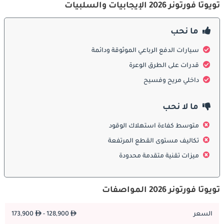
تويوتا فورتونر 2026 الإيجابيات والسلبيات
المناسب الأداء الأمثل وطول العمر. مع توفر قطع غيار تويوتا الأصلية 
وخدمة ما بعد البيع المحترفة ، فإن موثوقية فورتشنر مضمونة على 
المدى الطويل.
ما نحب
سيارات الدفع الرباعي الموثوقة ودائمة
المنافسين
قدرات على الطرق الوعرة
في سوق سيارات الدفع الرباعي التنافسي في الإمارات العربية 
داخلي مريح وفسيح
المتحدة ، تتنافس تويوتا فورتشنر ضد أمثال فورد إيفرست وشيفروليه 
تريل بليزر. ومع ذلك ، فإن مزيجها من المتانة القوية والتصميمات 
ما لا نحب
الداخلية الفاخرة وميزات الأمان المتقدمة وموثوقية تويوتا الأسطورية 
يمنحها ميزة في هذا القطاع.
متوسط ​​كفاءة استهلاك الوقود
تكاليف مستوى القطع المرتفعة
، يقف أحدث جيل من تويوتا فورتشنر بمثابة شهادة على التزام تويوتا 
ميزات تقنية متقدمة محدودة
بتقديم سيارات رياضية متعددة الاستخدامات عالية الجودة وموثوقة 
وفاخرة. مع مزيجها المذهل من الأناقة والأداء والراحة ، فإنها لا تزال 
خيارًا مفضلًا لأولئك الذين يبحثون عن سيارات الدفع الرباعي متعددة 
تويوتا فورتونر 2026 المواصفات
الاستخدامات في الإمارات العربية المتحدة. انغمس في التجربة التي لا 
مثيل لها التي تجلبها تويوتا فورتشنر على طرق الإمارات العربية 
السعر
128,900 -
173,900
المتحدة.