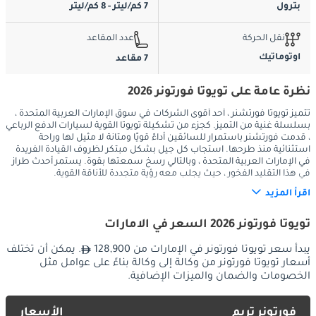
بترول
7 كم/ليتر - 8 كم/ليتر
نقل الحركة
عدد المقاعد
اوتوماتيك
7 مقاعد
نظرة عامة على تويوتا فورتونر 2026
تتميز تويوتا فورتشنر ، أحد أقوى الشركات في سوق الإمارات العربية المتحدة ،
بسلسلة غنية من التميز. كجزء من تشكيلة تويوتا القوية لسيارات الدفع الرباعي
، قدمت فورتشنر باستمرار للسائقين أداءً قويًا ومتانة لا مثيل لها وراحة
استثنائية منذ طرحها. استجاب كل جيل بشكل مبتكر لظروف القيادة الفريدة
في الإمارات العربية المتحدة ، وبالتالي رسخ سمعتها بقوة. يستمر أحدث طراز
في هذا التقليد الفخور ، حيث يجلب معه رؤية متجددة للأناقة القوية.
اقرأ المزيد
الخارج
تويوتا فورتونر 2026 السعر في الامارات
يعكس المظهر الخارجي لسيارة تويوتا فورتشنر مظهرًا ساحرًا وصقلًا. 
يبدأ سعر تويوتا فورتونر في الإمارات من 128,900
. يمكن أن تختلف
يقدم التصميم المحسن واجهة أمامية قوية مع شبكة كبيرة وجريئة 
أسعار تويوتا فورتونر من وكالة إلى وكالة بناءً على عوامل مثل
الخصومات والضمان والميزات الإضافية.
ومصابيح أمامية أنيقة ثنائية الشعاع LED. تُظهر أقواس عجلاتها القوية ، 
وعجلاتها المعدنية مقاس 18 بوصة ، ولمسات الكروم المذهلة جاذبية 
قوية ، ومثالية لتضاريس الإمارات العربية المتحدة المتنوعة. تؤكد صورة 
فورتونر تريم
الأسعار