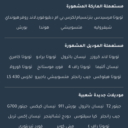
مستعملة الماركة المشهورة
تويوتا
مرسيدس بنز
نسيام
لكزس
بي ام دبليو
فورد
لاند روفر
هيونداي
شيفروليه
متسوبيشي
هوندا
بورش
مستعملة الموديل المشهورة
تويوتا لاند كروزر
نيسان باترول
تويوتا برادو
تويوتا كامري
نيسان ألتيما
تويوتا راف 4
فورد موستانج
تويوتا كورولا
تويوتا هيلوكس
جيب رانجلر
متسوبيشي باجيرو
لكزس LS 430
موديلات جديدة شعبية
جيتور T2
نيسان باترول
بورش 911
نيسان كيكس
جيتور G700
جيب رانجلر
كيا سيلتوس
دودج تشالينجر
نيسان إكس تريل
تويوتا راف ٤
ميني كوبر
فورد تيريتوري