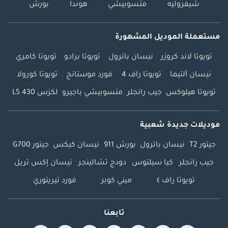
شيفروليه
متسوبيشي
هوندا
بورش
مستعملة الموديل المشهورة
تويوتا لاند كروزر
نيسان باترول
تويوتا برادو
تويوتا كامري
نيسان ألتيما
تويوتا راف 4
فورد موستانج
تويوتا كورولا
تويوتا هيلوكس
جيب رانجلر
متسوبيشي باجيرو
لكزس LS 430
موديلات جديدة شعبية
جيتور T2
نيسان باترول
بورش 911
نيسان كيكس
جيتور G700
جيب رانجلر
كيا سيلتوس
دودج تشالينجر
نيسان إكس تريل
تويوتا راف ٤
ميني كوبر
فورد تيريتوري
تابعنا