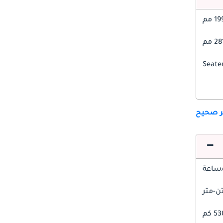
1 مم
2 مم
ير صحيح
5 كم