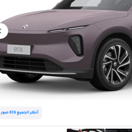
أنظر الجميع EC6 صور