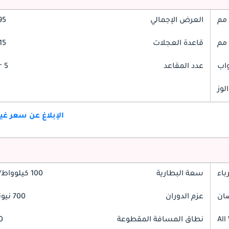
العرض الإجمالي
995
قاعدة العجلات
815
عدد المقاعد
5 Seater
لوز
الإبلاغ عن سعر غ
باء
سعة البطارية
100 كيلوواط/ساعة
عزم الدوران
700 نيوتن-متر
All
نطاق المسافة المقطوعة
30