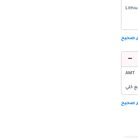
Lithi
ير صحيح
AMT
ع كلي
ير صحيح