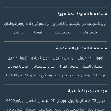
مستعملة الماركة المشهورة
تويوتا
مرسيدس بنز
نسيام
لكزس
بي ام دبليو
فورد
لاند روفر
هيونداي
شيفروليه
متسوبيشي
هوندا
بورش
مستعملة الموديل المشهورة
تويوتا لاند كروزر
نيسان باترول
تويوتا برادو
تويوتا كامري
نيسان ألتيما
تويوتا راف 4
فورد موستانج
تويوتا كورولا
تويوتا هيلوكس
جيب رانجلر
متسوبيشي باجيرو
لكزس LS 430
موديلات جديدة شعبية
جيتور T2
نيسان باترول
بورش 911
نيسان كيكس
جيتور G700
جيب رانجلر
كيا سيلتوس
دودج تشالينجر
نيسان إكس تريل