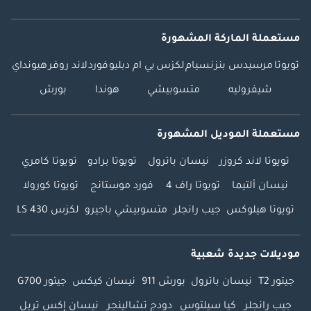
مستعملة الماركة المشهورة
تويوتا
مرسيدس بنز
نسيام
لكزس
بي ام دبليو
فورد
لاند روفر
هيونداي
شيفروليه
متسوبيشي
هوندا
بورش
مستعملة الموديل المشهورة
تويوتا لاند كروزر
نيسان باترول
تويوتا برادو
تويوتا كامري
نيسان ألتيما
تويوتا راف 4
فورد موستانج
تويوتا كورولا
تويوتا هيلوكس
جيب رانجلر
متسوبيشي باجيرو
لكزس LS 430
موديلات جديدة شعبية
جيتور T2
نيسان باترول
بورش 911
نيسان كيكس
جيتور G700
جيب رانجلر
كيا سيلتوس
دودج تشالينجر
نيسان إكس تريل