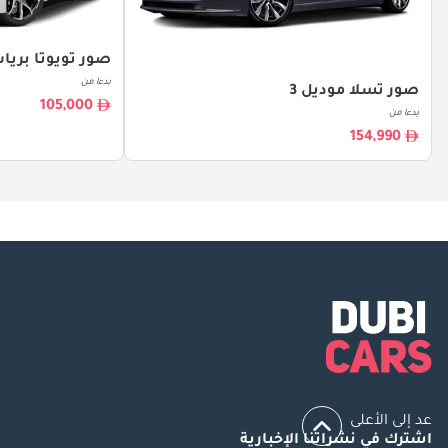
صور تويوتا بري
بدءا من
صور تسلا موديل 3
105,000
بدءا من
154,990
عد إلى الأعلى
اشترك في نشراتنا الإخبارية