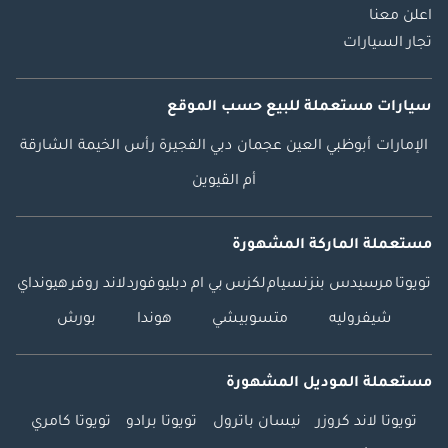
اعلن معنا
تجار السيارات
سيارات مستعملة
للبيع
حسب الموقع
الإمارات
أبوظبي
العين
عجمان
دبي
الفجيرة
رأس الخيمة
الشارقة
أم القيوين
مستعملة الماركة المشهورة
تويوتا
مرسيدس بنز
نسيام
لكزس
بي ام دبليو
فورد
لاند روفر
هيونداي
شيفروليه
متسوبيشي
هوندا
بورش
مستعملة الموديل المشهورة
تويوتا لاند كروزر
نيسان باترول
تويوتا برادو
تويوتا كامري