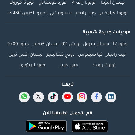
نيسان ألتيما
تويوتا راف 4
فورد موستانج
تويوتا كورولا
تويوتا هيلوكس
جيب رانجلر
متسوبيشي باجيرو
لكزس LS 430
موديلات جديدة شعبية
جيتور T2
نيسان باترول
بورش 911
نيسان كيكس
جيتور G700
جيب رانجلر
كيا سيلتوس
دودج تشالينجر
نيسان إكس تريل
تويوتا راف ٤
ميني كوبر
فورد تيريتوري
تابعنا
قم بتحميل تطبيقنا الآن