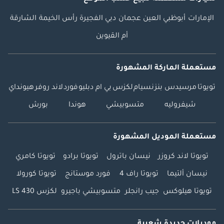
الإمارات
أبوظبي
العين
عجمان
دبي
الفجيرة
رأس الخيمة
الشارقة
أم القيوين
مستعملة الماركة المشهورة
تويوتا
مرسيدس بنز
نسيام
لكزس
بي ام دبليو
فورد
لاند روفر
هيونداي
شيفروليه
متسوبيشي
هوندا
بورش
مستعملة الموديل المشهورة
تويوتا لاند كروزر
نيسان باترول
تويوتا برادو
تويوتا كامري
نيسان ألتيما
تويوتا راف 4
فورد موستانج
تويوتا كورولا
تويوتا هيلوكس
جيب رانجلر
متسوبيشي باجيرو
لكزس LS 430