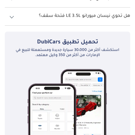
نظام الدفع في نيسان ميورانو All Wheel Drive LE 3.5L.
هل تحوي نيسان ميورانو LE 3.5L فتحة سقف؟
نعم توفر نيسان ميورانو LE 3.5L فتحة السقف كخيار.
تحميل تطبيق
DubiCars
استكشف أكثر من 30،000 سيارة جديدة ومستعملة للبيع في
الإمارات من أكثر من 350 وكيل معتمد.