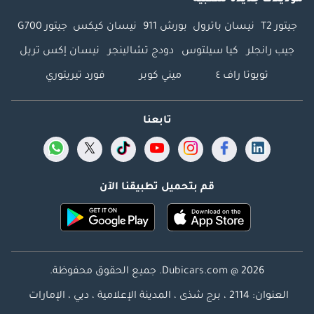
موديلات جديدة شعبية
جيتور T2
نيسان باترول
بورش 911
نيسان كيكس
جيتور G700
جيب رانجلر
كيا سيلتوس
دودج تشالينجر
نيسان إكس تريل
تويوتا راف ٤
ميني كوبر
فورد تيريتوري
تابعنا
قم بتحميل تطبيقنا الآن
Dubicars.com @ 2026. جميع الحقوق محفوظة.
العنوان: 2114 ، برج شذى ، المدينة الإعلامية ، دبي ، الإمارات