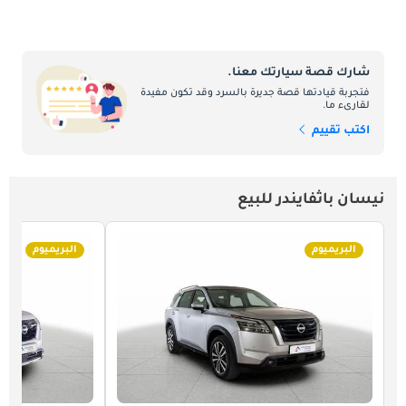
شارك قصة سيارتك معنا.
فتجربة قيادتها قصة جديرة بالسرد وقد تكون مفيدة
لقارىء ما.
اكتب تقييم
نيسان باثفايندر للبيع
البريميوم
البريميوم