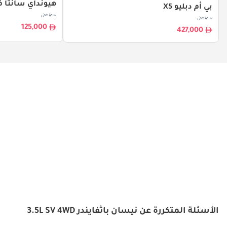
هيونداي سانتا ف
بي أم دبليو X5
بدءا من
بدءا من
125,000
427,000
الأسئلة المتكررة عن نيسان باثفايندر 3.5L SV 4WD