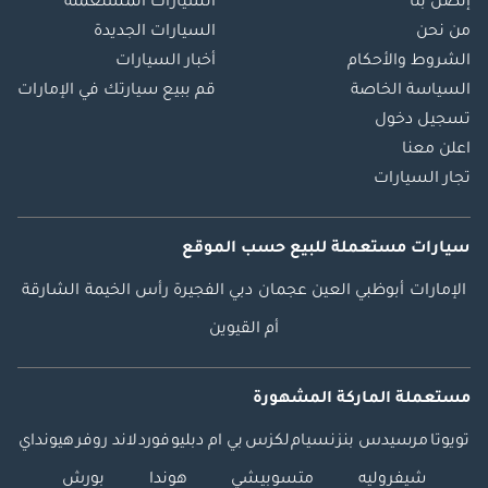
إتصل بنا
السيارات المستعملة
من نحن
السيارات الجديدة
الشروط والأحكام
أخبار السيارات
السياسة الخاصة
قم ببيع سيارتك في الإمارات
تسجيل دخول
اعلن معنا
تجار السيارات
سيارات مستعملة
للبيع
حسب الموقع
الإمارات
أبوظبي
العين
عجمان
دبي
الفجيرة
رأس الخيمة
الشارقة
أم القيوين
مستعملة الماركة المشهورة
تويوتا
مرسيدس بنز
نسيام
لكزس
بي ام دبليو
فورد
لاند روفر
هيونداي
شيفروليه
متسوبيشي
هوندا
بورش