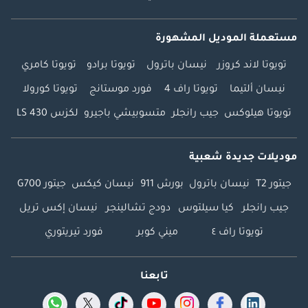
مستعملة الموديل المشهورة
تويوتا لاند كروزر
نيسان باترول
تويوتا برادو
تويوتا كامري
نيسان ألتيما
تويوتا راف 4
فورد موستانج
تويوتا كورولا
تويوتا هيلوكس
جيب رانجلر
متسوبيشي باجيرو
لكزس LS 430
موديلات جديدة شعبية
جيتور T2
نيسان باترول
بورش 911
نيسان كيكس
جيتور G700
جيب رانجلر
كيا سيلتوس
دودج تشالينجر
نيسان إكس تريل
تويوتا راف ٤
ميني كوبر
فورد تيريتوري
تابعنا