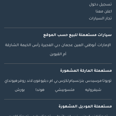
تسجيل دخول
اعلن معنا
تجار السيارات
سيارات مستعملة
للبيع
حسب الموقع
الإمارات
أبوظبي
العين
عجمان
دبي
الفجيرة
رأس الخيمة
الشارقة
أم القيوين
مستعملة الماركة المشهورة
تويوتا
مرسيدس بنز
نسيام
لكزس
بي ام دبليو
فورد
لاند روفر
هيونداي
شيفروليه
متسوبيشي
هوندا
بورش
مستعملة الموديل المشهورة