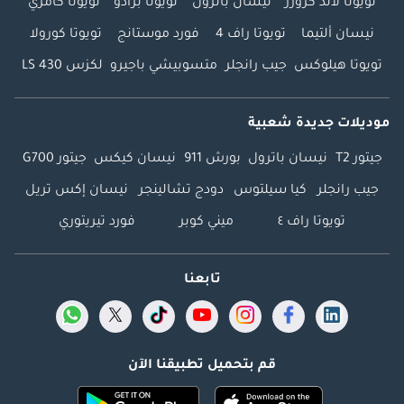
تويوتا لاند كروزر
نيسان باترول
تويوتا برادو
تويوتا كامري
نيسان ألتيما
تويوتا راف 4
فورد موستانج
تويوتا كورولا
تويوتا هيلوكس
جيب رانجلر
متسوبيشي باجيرو
لكزس LS 430
موديلات جديدة شعبية
جيتور T2
نيسان باترول
بورش 911
نيسان كيكس
جيتور G700
جيب رانجلر
كيا سيلتوس
دودج تشالينجر
نيسان إكس تريل
تويوتا راف ٤
ميني كوبر
فورد تيريتوري
تابعنا
قم بتحميل تطبيقنا الآن