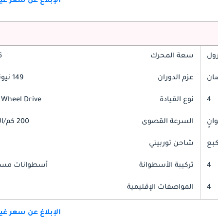
الإبلاغ عن سعر غ
رول
سعة المحرك
.6
عزم الدوران
149 نيوتن-متر
4
نوع القيادة
 Wheel Drive
السرعة القصوى
200 كم/الساعة
شاحن توربيني
4
تركيبة الأسطوانة
أسطوانات مست
4
المواصفات الإقليمية
خ
الإبلاغ عن سعر غ