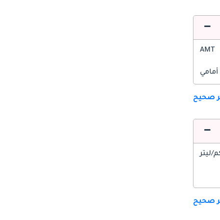
AMT
أمامي
ير صحيح
ير صحيح