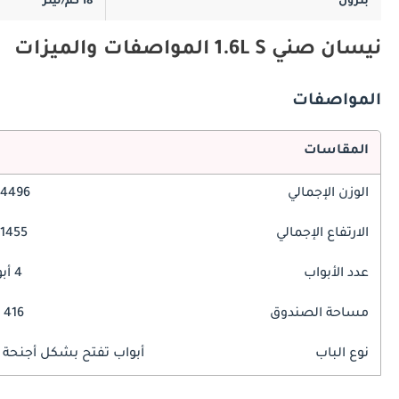
بترول
18 كم/ليتر
نيسان صني 1.6L S المواصفات والميزات
المواصفات
المقاسات
الوزن الإجمالي
4496 مم
الارتفاع الإجمالي
1455 مم
عدد الأبواب
4 أبواب
مساحة الصندوق
416 ليتر
نوع الباب
أبواب تفتح بشكل أجنحة ا