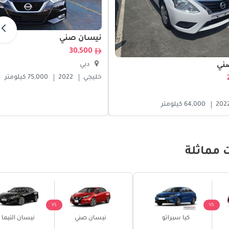
نيسان صني
30,500
دبي
ني
خليجي
2022
75,000 كيلومتر
202
64,000 كيلومتر
 مماثلة
VS
VS
كيا سيراتو
نيسان صني
نيسان ألتيما