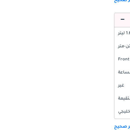
ير صحيح
1 ليتر
Front
غير
قيمة
ليجي
ير صحيح