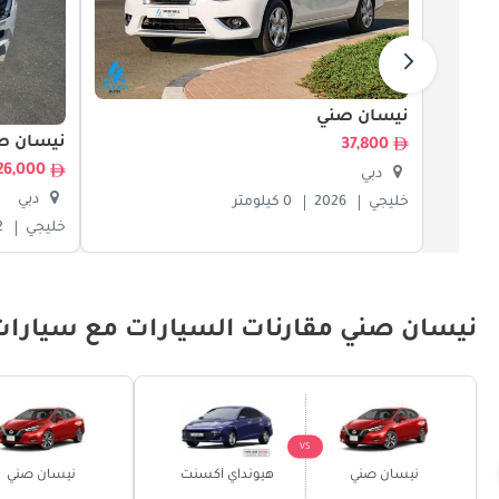
نيسان صني
نيسان ص
37,800
26,000
دبي
دبي
خليجي
2026
0 كيلومتر
خليجي
2
نيسان صني مقارنات السيارات مع سيارات
VS
نيسان صني
هيونداي أكسنت
نيسان صني