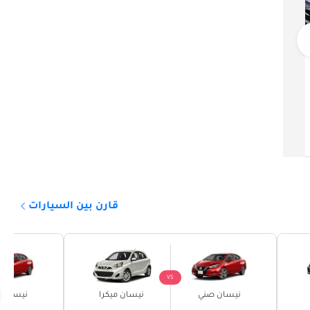
نيسان صني
21,199
دبي
خليجي
2021
118,892 كيلومتر
قارن بين السيارات
VS
نيسان صني
نيسان ميكرا
نيسان 