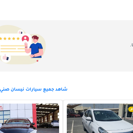
.
شاهد جميع سيارات نيسان صني ل
م