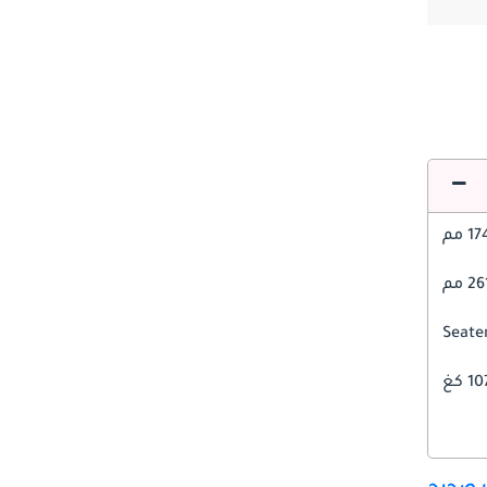
1 مم
2 مم
1 كغ