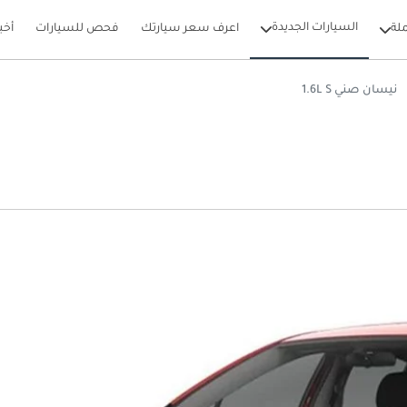
السيارات الجديدة
لة
اعرف سعر سيارتك
فحص للسيارات
أخب
نيسان صني 1.6L S