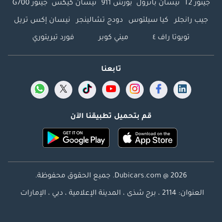
جيتور T2
نيسان باترول
بورش 911
نيسان كيكس
جيتور G700
جيب رانجلر
كيا سيلتوس
دودج تشالينجر
نيسان إكس تريل
تويوتا راف ٤
ميني كوبر
فورد تيريتوري
تابعنا
قم بتحميل تطبيقنا الآن
Dubicars.com @ 2026. جميع الحقوق محفوظة.
العنوان: 2114 ، برج شذى ، المدينة الإعلامية ، دبي ، الإمارات