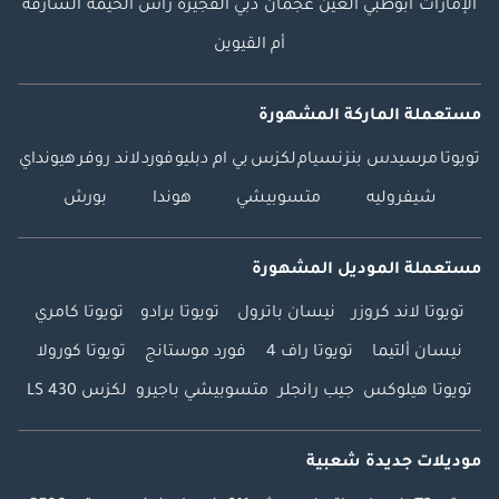
الإمارات
أبوظبي
العين
عجمان
دبي
الفجيرة
رأس الخيمة
الشارقة
أم القيوين
مستعملة الماركة المشهورة
تويوتا
مرسيدس بنز
نسيام
لكزس
بي ام دبليو
فورد
لاند روفر
هيونداي
شيفروليه
متسوبيشي
هوندا
بورش
مستعملة الموديل المشهورة
تويوتا لاند كروزر
نيسان باترول
تويوتا برادو
تويوتا كامري
نيسان ألتيما
تويوتا راف 4
فورد موستانج
تويوتا كورولا
تويوتا هيلوكس
جيب رانجلر
متسوبيشي باجيرو
لكزس LS 430
موديلات جديدة شعبية