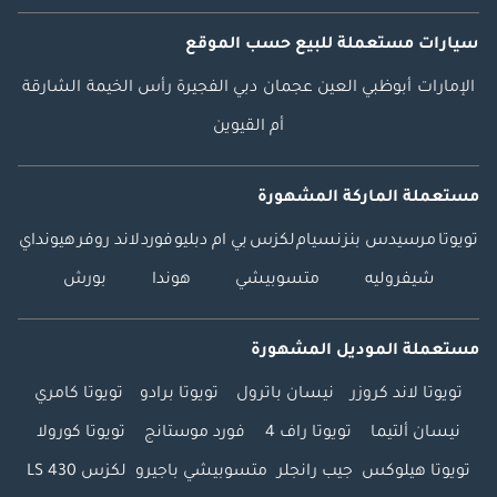
سيارات مستعملة
للبيع
حسب الموقع
الإمارات
أبوظبي
العين
عجمان
دبي
الفجيرة
رأس الخيمة
الشارقة
أم القيوين
مستعملة الماركة المشهورة
تويوتا
مرسيدس بنز
نسيام
لكزس
بي ام دبليو
فورد
لاند روفر
هيونداي
شيفروليه
متسوبيشي
هوندا
بورش
مستعملة الموديل المشهورة
تويوتا لاند كروزر
نيسان باترول
تويوتا برادو
تويوتا كامري
نيسان ألتيما
تويوتا راف 4
فورد موستانج
تويوتا كورولا
تويوتا هيلوكس
جيب رانجلر
متسوبيشي باجيرو
لكزس LS 430