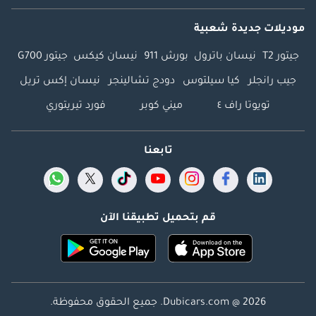
موديلات جديدة شعبية
جيتور T2
نيسان باترول
بورش 911
نيسان كيكس
جيتور G700
جيب رانجلر
كيا سيلتوس
دودج تشالينجر
نيسان إكس تريل
تويوتا راف ٤
ميني كوبر
فورد تيريتوري
تابعنا
قم بتحميل تطبيقنا الآن
Dubicars.com @ 2026. جميع الحقوق محفوظة.