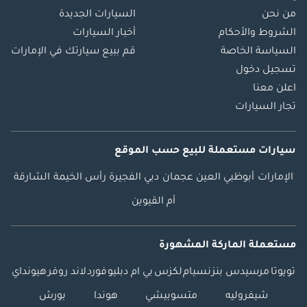
من نحن
السيارات الجديدة
الشروط والأحكام
أخبار السيارات
السياسة الخاصة
قم ببيع سيارتك في الإمارات
تسجيل دخول
اعلن معنا
تجار السيارات
سيارات مستعملة
للبيع
حسب الموقع
الإمارات
أبوظبي
العين
عجمان
دبي
الفجيرة
رأس الخيمة
الشارقة
أم القيوين
مستعملة الماركة المشهورة
تويوتا
مرسيدس بنز
نسيام
لكزس
بي ام دبليو
فورد
لاند روفر
هيونداي
شيفروليه
متسوبيشي
هوندا
بورش