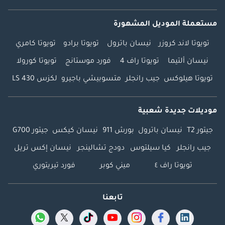
مستعملة الموديل المشهورة
تويوتا لاند كروزر
نيسان باترول
تويوتا برادو
تويوتا كامري
نيسان ألتيما
تويوتا راف 4
فورد موستانج
تويوتا كورولا
تويوتا هيلوكس
جيب رانجلر
متسوبيشي باجيرو
لكزس LS 430
موديلات جديدة شعبية
جيتور T2
نيسان باترول
بورش 911
نيسان كيكس
جيتور G700
جيب رانجلر
كيا سيلتوس
دودج تشالينجر
نيسان إكس تريل
تويوتا راف ٤
ميني كوبر
فورد تيريتوري
تابعنا