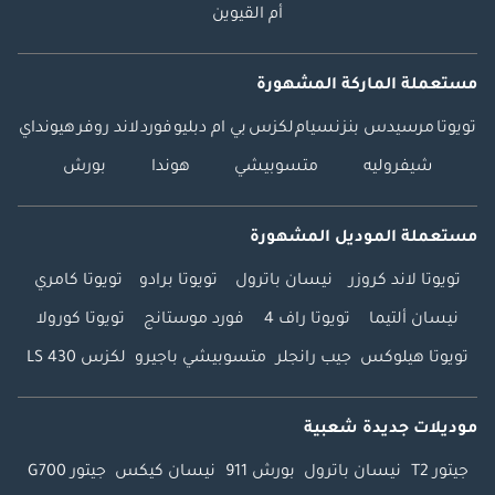
أم القيوين
مستعملة الماركة المشهورة
تويوتا
مرسيدس بنز
نسيام
لكزس
بي ام دبليو
فورد
لاند روفر
هيونداي
شيفروليه
متسوبيشي
هوندا
بورش
مستعملة الموديل المشهورة
تويوتا لاند كروزر
نيسان باترول
تويوتا برادو
تويوتا كامري
نيسان ألتيما
تويوتا راف 4
فورد موستانج
تويوتا كورولا
تويوتا هيلوكس
جيب رانجلر
متسوبيشي باجيرو
لكزس LS 430
موديلات جديدة شعبية
جيتور T2
نيسان باترول
بورش 911
نيسان كيكس
جيتور G700