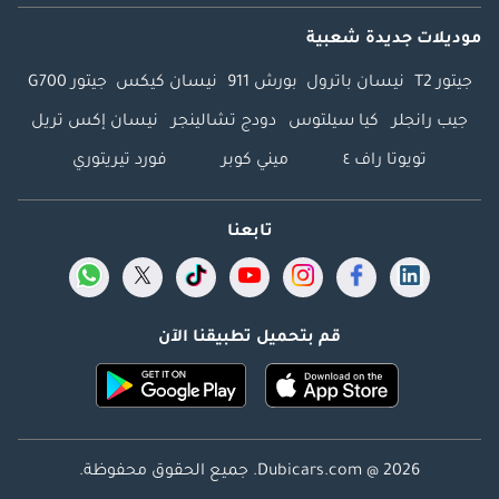
موديلات جديدة شعبية
جيتور T2
نيسان باترول
بورش 911
نيسان كيكس
جيتور G700
جيب رانجلر
كيا سيلتوس
دودج تشالينجر
نيسان إكس تريل
تويوتا راف ٤
ميني كوبر
فورد تيريتوري
تابعنا
قم بتحميل تطبيقنا الآن
Dubicars.com @ 2026. جميع الحقوق محفوظة.