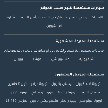
سيارات مستعملة
للبيع
حسب الموقع
الإمارات
أبوظبي
العين
عجمان
دبي
الفجيرة
رأس الخيمة
الشارقة
أم القيوين
مستعملة الماركة المشهورة
تويوتا
مرسيدس بنز
نسيام
لكزس
بي ام دبليو
فورد
لاند روفر
هيونداي
شيفروليه
متسوبيشي
هوندا
بورش
مستعملة الموديل المشهورة
تويوتا لاند كروزر
نيسان باترول
تويوتا برادو
تويوتا كامري
نيسان ألتيما
تويوتا راف 4
فورد موستانج
تويوتا كورولا
تويوتا هيلوكس
جيب رانجلر
متسوبيشي باجيرو
لكزس LS 430