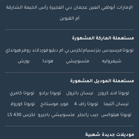
الإمارات
أبوظبي
العين
عجمان
دبي
الفجيرة
رأس الخيمة
الشارقة
أم القيوين
مستعملة الماركة المشهورة
تويوتا
مرسيدس بنز
نسيام
لكزس
بي ام دبليو
فورد
لاند روفر
هيونداي
شيفروليه
متسوبيشي
هوندا
بورش
مستعملة الموديل المشهورة
تويوتا لاند كروزر
نيسان باترول
تويوتا برادو
تويوتا كامري
نيسان ألتيما
تويوتا راف 4
فورد موستانج
تويوتا كورولا
تويوتا هيلوكس
جيب رانجلر
متسوبيشي باجيرو
لكزس LS 430
موديلات جديدة شعبية