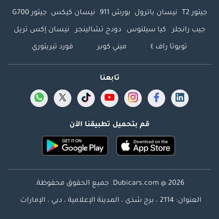
جيتور T2
نيسان باترول
بورش 911
نيسان كيكس
جيتور G700
جيب رانجلر
كيا سيلتوس
دودج تشالينجر
نيسان إكس تريل
تويوتا راف ٤
ميني كوبر
فورد تيريتوري
تابعنا
قم بتحميل تطبيقنا الآن
Dubicars.com @ 2026. جميع الحقوق محفوظة.
العنوان: 2114 ، برج شذى ، المدينة الإعلامية ، دبي ، الإمارات