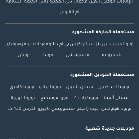
الإمارات
أبوظبي
العين
عجمان
دبي
الفجيرة
رأس الخيمة
الشارقة
أم القيوين
مستعملة الماركة المشهورة
تويوتا
مرسيدس بنز
نسيام
لكزس
بي ام دبليو
فورد
لاند روفر
هيونداي
شيفروليه
متسوبيشي
هوندا
بورش
مستعملة الموديل المشهورة
تويوتا لاند كروزر
نيسان باترول
تويوتا برادو
تويوتا كامري
نيسان ألتيما
تويوتا راف 4
فورد موستانج
تويوتا كورولا
تويوتا هيلوكس
جيب رانجلر
متسوبيشي باجيرو
لكزس LS 430
موديلات جديدة شعبية