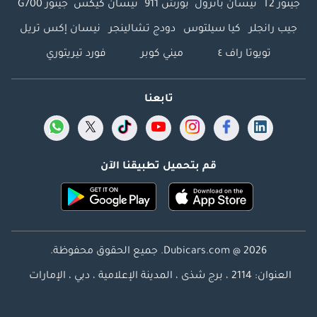
جيتور T2
نيسان باترول
بورش 911
نيسان كيكس
جيتور G700
جيب رانجلر
كيا سيلتوس
دودج تشالينجر
نيسان إكس تريل
تويوتا راف ٤
ميني كوبر
فورد تيريتوري
تابعنا
قم بتحميل تطبيقنا الآن
Dubicars.com @ 2026. جميع الحقوق محفوظة.
العنوان: 2114 ، برج شذى ، المدينة الإعلامية ، دبي ، الإمارات