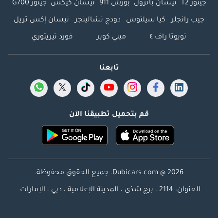
جيتور T2
نيسان باترول
بورش 911
نيسان كيكس
جيتور G700
جيب رانجلر
كيا سيلتوس
دودج تشالينجر
نيسان إكس تريل
تويوتا راف ٤
ميني كوبر
فورد تيريتوري
تابعنا
قم بتحميل تطبيقنا الآن
Dubicars.com @ 2026. جميع الحقوق محفوظة.
العنوان: 2114 ، برج شذى ، المدينة الإعلامية ، دبي ، الإمارات