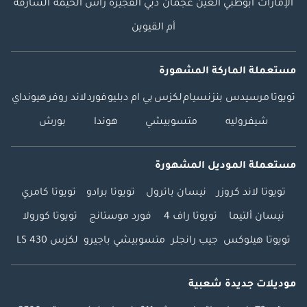
الإمارات
أبوظبي
العين
عجمان
دبي
الفجيرة
رأس الخيمة
الشارقة
أم القيوين
مستعملة الماركة المشهورة
تويوتا
مرسيدس بنز
نسيام
لكزس
بي ام دبليو
فورد
لاند روفر
هيونداي
شيفروليه
متسوبيشي
هوندا
بورش
مستعملة الموديل المشهورة
تويوتا لاند كروزر
نيسان باترول
تويوتا برادو
تويوتا كامري
نيسان ألتيما
تويوتا راف 4
فورد موستانج
تويوتا كورولا
تويوتا هيلوكس
جيب رانجلر
متسوبيشي باجيرو
لكزس LS 430
موديلات جديدة شعبية