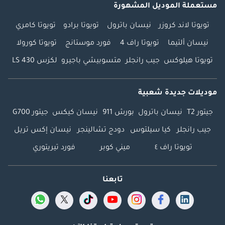
مستعملة الموديل المشهورة
تويوتا لاند كروزر
نيسان باترول
تويوتا برادو
تويوتا كامري
نيسان ألتيما
تويوتا راف 4
فورد موستانج
تويوتا كورولا
تويوتا هيلوكس
جيب رانجلر
متسوبيشي باجيرو
لكزس LS 430
موديلات جديدة شعبية
جيتور T2
نيسان باترول
بورش 911
نيسان كيكس
جيتور G700
جيب رانجلر
كيا سيلتوس
دودج تشالينجر
نيسان إكس تريل
تويوتا راف ٤
ميني كوبر
فورد تيريتوري
تابعنا