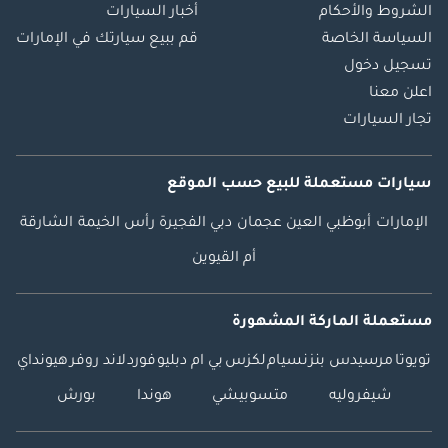
الشروط والأحكام
أخبار السيارات
السياسة الخاصة
قم ببيع سيارتك في الإمارات
تسجيل دخول
اعلن معنا
تجار السيارات
سيارات مستعملة
للبيع
حسب الموقع
الإمارات
أبوظبي
العين
عجمان
دبي
الفجيرة
رأس الخيمة
الشارقة
أم القيوين
مستعملة الماركة المشهورة
تويوتا
مرسيدس بنز
نسيام
لكزس
بي ام دبليو
فورد
لاند روفر
هيونداي
شيفروليه
متسوبيشي
هوندا
بورش