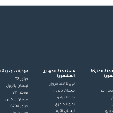
لة الماركة
مستعملة الموديل
موديلات جديدة 
هورة
المشهورة
جيتور T2
تويوتا لاند كروزر
نيسان باترول
س بنز
نيسان باترول
بورش 911
تويوتا برادو
نيسان كيكس
تويوتا كامري
جيتور G700
دبليو
نيسان ألتيما