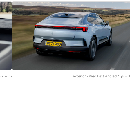
 exterior - Rear Left Angled
بولستار 4 terior - Cockpit