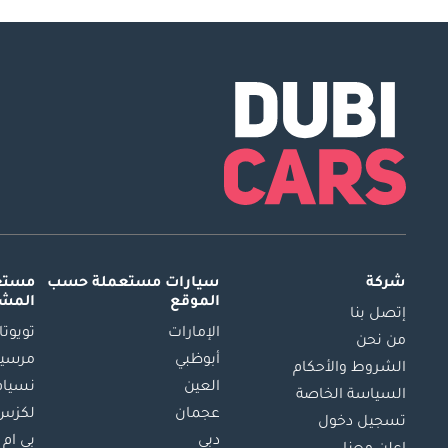
شركة
سيارات مستعملة
حسب
مستعم
الموقع
المش
إتصل بنا
الإمارات
تويوتا
من نحن
أبوظبي
مرسيد
الشروط والأحكام
العين
نسيام
السياسة الخاصة
عجمان
لكزس
تسجيل دخول
دبي
بي ام 