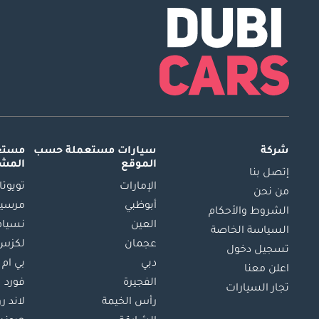
شركة
سيارات مستعملة
حسب
مستعم
الموقع
المش
إتصل بنا
الإمارات
تويوتا
من نحن
أبوظبي
مرسيد
الشروط والأحكام
العين
نسيام
السياسة الخاصة
عجمان
لكزس
تسجيل دخول
دبي
بي ام 
اعلن معنا
الفجيرة
فورد
تجار السيارات
رأس الخيمة
لاند ر