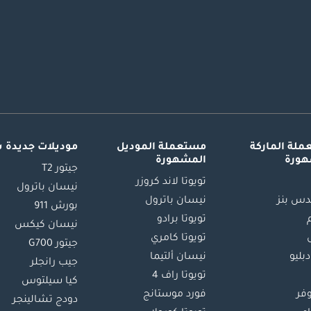
لة الماركة
مستعملة الموديل
موديلات جديدة 
هورة
المشهورة
جيتور T2
تويوتا لاند كروزر
نيسان باترول
س بنز
نيسان باترول
بورش 911
تويوتا برادو
نيسان كيكس
تويوتا كامري
جيتور G700
دبليو
نيسان ألتيما
جيب رانجلر
تويوتا راف 4
كيا سيلتوس
وفر
فورد موستانج
دودج تشالينجر