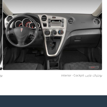
بونتياك فايب interior - Cockpit
بونتي