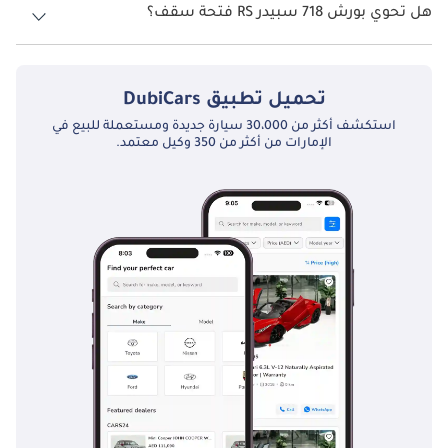
هل تحوي بورش 718 سبيدر RS فتحة سقف؟
نعم توفر بورش 718 سبيدر RS فتحة السقف كخيار.
تحميل تطبيق
DubiCars
استكشف أكثر من 30،000 سيارة جديدة ومستعملة للبيع في
الإمارات من أكثر من 350 وكيل معتمد.