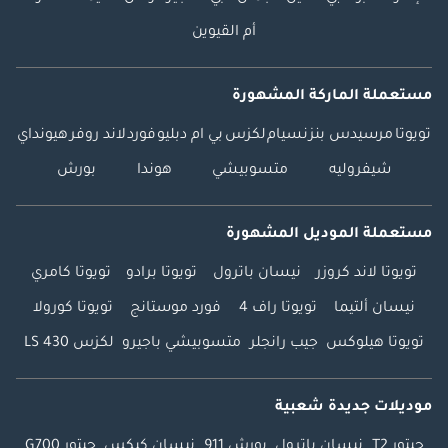
أم القيوين
مستعملة الماركة المشهورة
تويوتا
مرسيدس بنز
نسيام
لكزس
بي ام دبليو
فورد
لاند روفر
هيونداي
شيفروليه
متسوبيشي
هوندا
بورش
مستعملة الموديل المشهورة
تويوتا لاند كروزر
نيسان باترول
تويوتا برادو
تويوتا كامري
نيسان ألتيما
تويوتا راف 4
فورد موستانج
تويوتا كورولا
تويوتا هيلوكس
جيب رانجلر
متسوبيشي باجيرو
لكزس LS 430
موديلات جديدة شعبية
جيتور T2
نيسان باترول
بورش 911
نيسان كيكس
جيتور G700