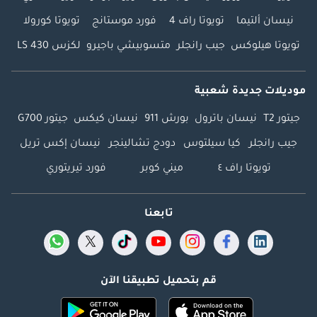
نيسان ألتيما
تويوتا راف 4
فورد موستانج
تويوتا كورولا
تويوتا هيلوكس
جيب رانجلر
متسوبيشي باجيرو
لكزس LS 430
موديلات جديدة شعبية
جيتور T2
نيسان باترول
بورش 911
نيسان كيكس
جيتور G700
جيب رانجلر
كيا سيلتوس
دودج تشالينجر
نيسان إكس تريل
تويوتا راف ٤
ميني كوبر
فورد تيريتوري
تابعنا
قم بتحميل تطبيقنا الآن