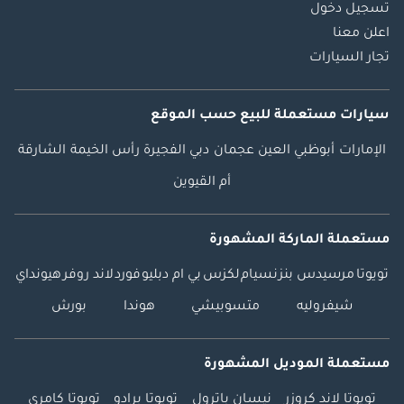
تسجيل دخول
اعلن معنا
تجار السيارات
سيارات مستعملة
للبيع
حسب الموقع
الإمارات
أبوظبي
العين
عجمان
دبي
الفجيرة
رأس الخيمة
الشارقة
أم القيوين
مستعملة الماركة المشهورة
تويوتا
مرسيدس بنز
نسيام
لكزس
بي ام دبليو
فورد
لاند روفر
هيونداي
شيفروليه
متسوبيشي
هوندا
بورش
مستعملة الموديل المشهورة
تويوتا لاند كروزر
نيسان باترول
تويوتا برادو
تويوتا كامري