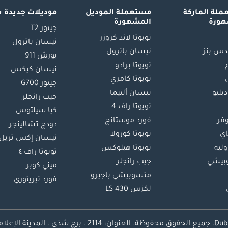
لة الماركة
مستعملة الموديل
موديلات جديدة 
هورة
المشهورة
جيتور T2
تويوتا لاند كروزر
نيسان باترول
س بنز
نيسان باترول
بورش 911
تويوتا برادو
نيسان كيكس
تويوتا كامري
جيتور G700
دبليو
نيسان ألتيما
جيب رانجلر
تويوتا راف 4
كيا سيلتوس
وفر
فورد موستانج
دودج تشالينجر
اي
تويوتا كورولا
نيسان إكس تريل
ليه
تويوتا هيلوكس
تويوتا راف ٤
بيشي
جيب رانجلر
ميني كوبر
متسوبيشي باجيرو
فورد تيريتوري
لكزس LS 430
محفوظة.
العنوان: 2114 ، برج شذى ، المدينة الإعلامية ، دبي ، الإمارات