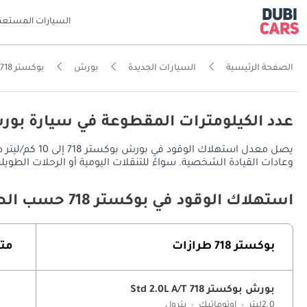
السيارات المستعم
الصفحة الرئيسية
السيارات الجديدة
بورش
بوكستر 718
عدد الكيلومترات المقطوعة في سيارة بورش بوكستر 18
وعادات القيادة الشخصية. سواءً للتنقلات اليومية أو الرحلات الطويلة، توفر بورش بوكستر 718 مدى قيادة يُقدر بـ 540 كم في المدينة، ويصل إلى 756 ك
استهلاك الوقود في بوكستر 718 حسب الطراز
بوكستر 718 طرازات
متو
بورش بوكستر 718 Std 2.0L A/T
2.0ليتر
اوتوماتيك
بترول