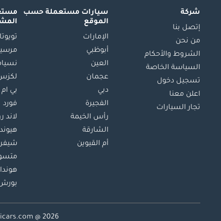
شركة
سيارات مستعملة
حسب
مستعم
الموقع
المش
إتصل بنا
الإمارات
تويوتا
من نحن
أبوظبي
مرسيد
الشروط والأحكام
العين
نسيام
السياسة الخاصة
عجمان
لكزس
تسجيل دخول
دبي
بي ام 
اعلن معنا
الفجيرة
فورد
تجار السيارات
رأس الخيمة
لاند ر
الشارقة
هيوند
أم القيوين
شيفرو
متسو
هوندا
بورش
Dubicars.com @ 2026. جميع الحقوق 