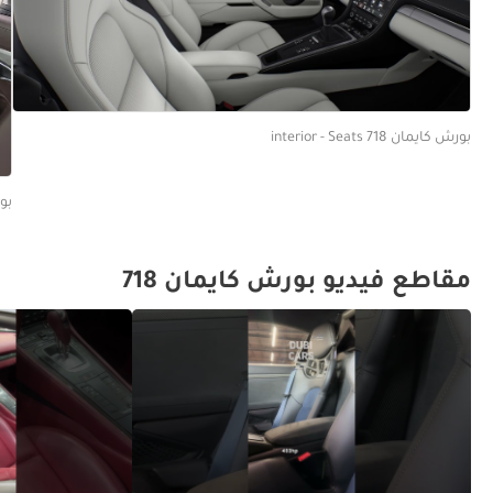
بورش كايمان 718 interior - Seats
بورش 
مقاطع فيديو بورش كايمان 718