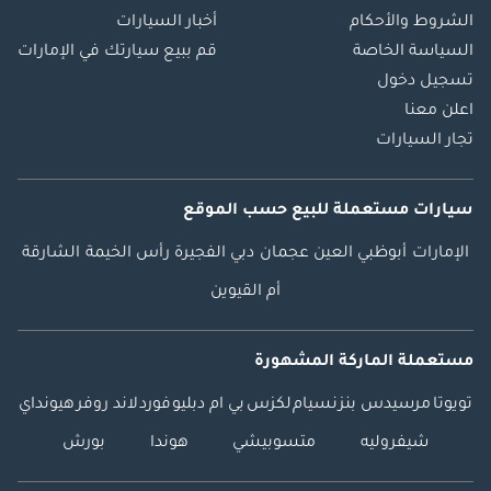
الشروط والأحكام
أخبار السيارات
السياسة الخاصة
قم ببيع سيارتك في الإمارات
تسجيل دخول
اعلن معنا
تجار السيارات
سيارات مستعملة
للبيع
حسب الموقع
الإمارات
أبوظبي
العين
عجمان
دبي
الفجيرة
رأس الخيمة
الشارقة
أم القيوين
مستعملة الماركة المشهورة
تويوتا
مرسيدس بنز
نسيام
لكزس
بي ام دبليو
فورد
لاند روفر
هيونداي
شيفروليه
متسوبيشي
هوندا
بورش