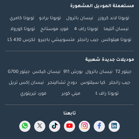
مستعملة الموديل المشهورة
تويوتا لاند كروزر
نيسان باترول
تويوتا برادو
تويوتا كامري
نيسان ألتيما
تويوتا راف 4
فورد موستانج
تويوتا كورولا
تويوتا هيلوكس
جيب رانجلر
متسوبيشي باجيرو
لكزس LS 430
موديلات جديدة شعبية
جيتور T2
نيسان باترول
بورش 911
نيسان كيكس
جيتور G700
جيب رانجلر
كيا سيلتوس
دودج تشالينجر
نيسان إكس تريل
تويوتا راف ٤
ميني كوبر
فورد تيريتوري
تابعنا