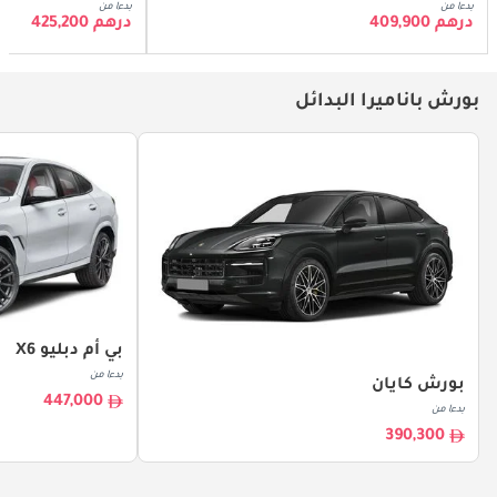
بدءا من
بدءا من
درهم 409,900
درهم 425,200
بورش باناميرا البدائل
بي أم دبليو X6
بدءا من
بورش كايان
447,000
بدءا من
390,300