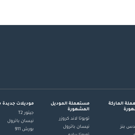
لة الماركة
مستعملة الموديل
موديلات جديدة 
هورة
المشهورة
جيتور T2
تويوتا لاند كروزر
نيسان باترول
س بنز
نيسان باترول
بورش 911