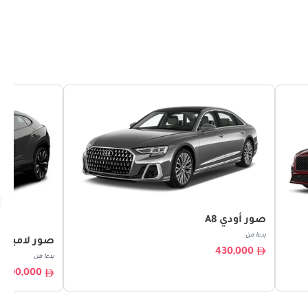
صور أودي A8
بدءا من
صور لامبور
430,000
بدءا من
900,000