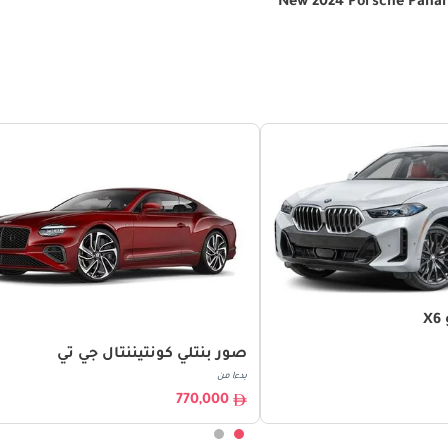
New 2024 Porsche Pana
X
صور بنتلي كونتيننتال جي تي
بدءا من
770,000