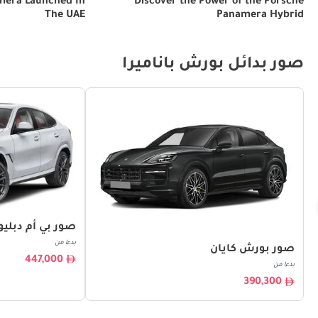
mera Launched In
Discover the Power of the Porsche
The UAE
Panamera Hybrid
صور بدائل بورش باناميرا
صور بي أم دبليو 6
بدءا من
صور بورش كايان
447,000
بدءا من
390,300