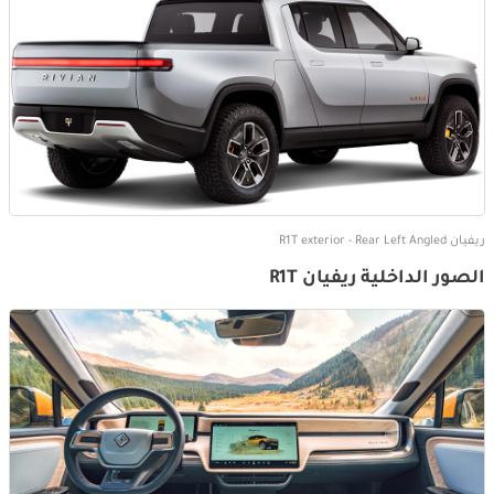
ريفيان R1T exterior - Rear Left Angled
الصور الداخلية ريفيان R1T