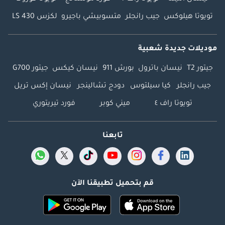
تويوتا هيلوكس
جيب رانجلر
متسوبيشي باجيرو
لكزس LS 430
موديلات جديدة شعبية
جيتور T2
نيسان باترول
بورش 911
نيسان كيكس
جيتور G700
جيب رانجلر
كيا سيلتوس
دودج تشالينجر
نيسان إكس تريل
تويوتا راف ٤
ميني كوبر
فورد تيريتوري
تابعنا
قم بتحميل تطبيقنا الآن