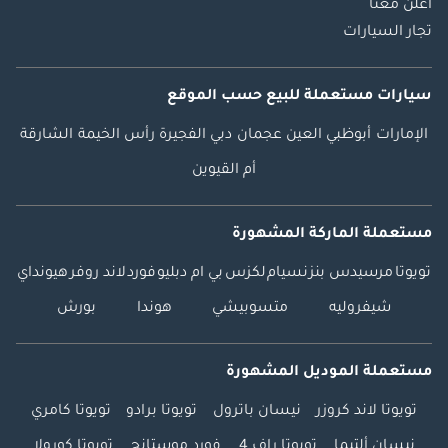
اعلن معنا
تجار السيارات
سيارات مستعملة
للبيع
حسب الموقع
الإمارات
أبوظبي
العين
عجمان
دبي
الفجيرة
رأس الخيمة
الشارقة
أم القيوين
مستعملة الماركة المشهورة
تويوتا
مرسيدس بنز
نسيام
لكزس
بي ام دبليو
فورد
لاند روفر
هيونداي
شيفروليه
متسوبيشي
هوندا
بورش
مستعملة الموديل المشهورة
تويوتا لاند كروزر
نيسان باترول
تويوتا برادو
تويوتا كامري
نيسان ألتيما
تويوتا راف 4
فورد موستانج
تويوتا كورولا