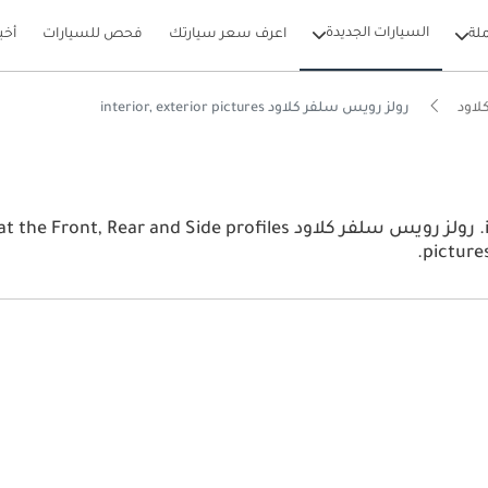
السيارات الجديدة
لة
اعرف سعر سيارتك
فحص للسيارات
أخب
لاود
رولز رويس سلفر كلاود interior, exterior pictures