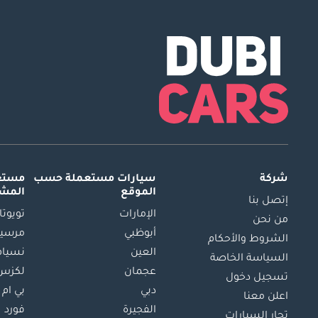
شركة
سيارات مستعملة
حسب
مستعم
الموقع
المش
إتصل بنا
الإمارات
تويوتا
من نحن
أبوظبي
مرسيد
الشروط والأحكام
العين
نسيام
السياسة الخاصة
عجمان
لكزس
تسجيل دخول
دبي
بي ام 
اعلن معنا
الفجيرة
فورد
تجار السيارات