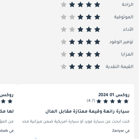
الراحة
الموثوقية
الأداء
توفير الوقود
المزايا
القيمة النقدية
روكس 01 2024
روكس 01 024
(4.7)
سيارة رائعة وقيمة ممتازة مقابل المال
لها مظ
من المؤكد أن ROX 01 يتميز بمظهره المميز الذي يشبه الصندوق، والذي يمنحه مظهرًا قويًا ونفعيًا قد يجذب أولئك الذين يفضلون الوظيفة على الشكل. في حين أن تصميمها الخارجي يظهر القوة والمتانة، فقد واجهت بعض المخاوف بشأن موثوقيتها. تمت ملاحظة مشكلات مثل جودة البناء غير المتسقة والمشاكل الكهربائية المت
كنتُ أبحث عن سيارة فورد أو سيارة أمريكية ضمن ميزانية محددة، فجربتُ قيا
في Zaviyar
في hubaib