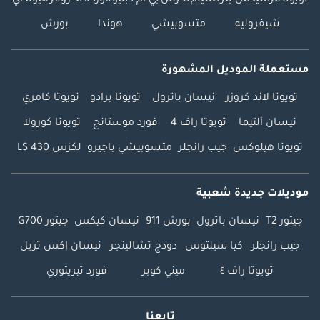
تويوتا
مرسيدس بنز
نسيام
لكزس
بي ام دبليو
فورد
لاند روفر
هيونداي
شيفروليه
متسوبيشي
هوندا
بورش
مستعملة الموديل المشهورة
تويوتا لاند كروزر
نيسان باترول
تويوتا برادو
تويوتا كامري
نيسان ألتيما
تويوتا راف 4
فورد موستانج
تويوتا كورولا
تويوتا هيلوكس
جيب رانجلر
متسوبيشي باجيرو
لكزس LS 430
موديلات جديدة شعبية
جيتور T2
نيسان باترول
بورش 911
نيسان كيكس
جيتور G700
جيب رانجلر
كيا سيلتوس
دودج تشالينجر
نيسان إكس تريل
تويوتا راف ٤
ميني كوبر
فورد تيريتوري
تابعنا