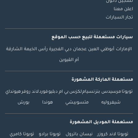
تسجيل دخول
اعلن معنا
تجار السيارات
سيارات مستعملة
للبيع
حسب الموقع
الإمارات
أبوظبي
العين
عجمان
دبي
الفجيرة
رأس الخيمة
الشارقة
أم القيوين
مستعملة الماركة المشهورة
تويوتا
مرسيدس بنز
نسيام
لكزس
بي ام دبليو
فورد
لاند روفر
هيونداي
شيفروليه
متسوبيشي
هوندا
بورش
مستعملة الموديل المشهورة
تويوتا لاند كروزر
نيسان باترول
تويوتا برادو
تويوتا كامري