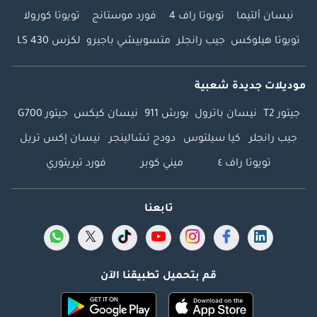
نيسان ألتيما
تويوتا راف 4
فورد موستانج
تويوتا كورولا
تويوتا هيلوكس
جيب رانجلر
متسوبيشي باجيرو
لكزس LS 430
موديلات جديدة شعبية
جيتور T2
نيسان باترول
بورش 911
نيسان كيكس
جيتور G700
جيب رانجلر
كيا سيلتوس
دودج تشالينجر
نيسان إكس تريل
تويوتا راف ٤
ميني كوبر
فورد تيريتوري
تابعنا
قم بتحميل تطبيقنا الآن