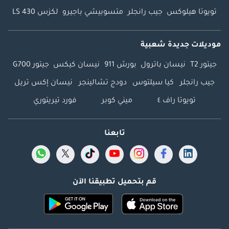
تويوتا هيلوكس
جيب رانجلر
متسوبيشي باجيرو
لكزس LS 430
موديلات جديدة شعبية
جيتور T2
نيسان باترول
بورش 911
نيسان كيكس
جيتور G700
جيب رانجلر
كيا سيلتوس
دودج تشالينجر
نيسان إكس تريل
تويوتا راف ٤
ميني كوبر
فورد تيريتوري
تابعنا
قم بتحميل تطبيقنا الآن