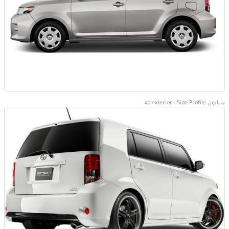
سايون xb exterior - Side Profile