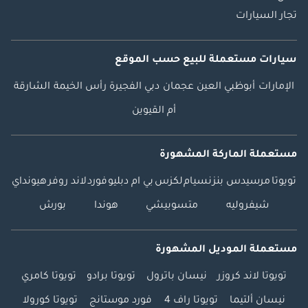
تجار السيارات
سيارات مستعملة
للبيع
حسب الموقع
الإمارات
أبوظبي
العين
عجمان
دبي
الفجيرة
رأس الخيمة
الشارقة
أم القيوين
مستعملة الماركة المشهورة
تويوتا
مرسيدس بنز
نسيام
لكزس
بي ام دبليو
فورد
لاند روفر
هيونداي
شيفروليه
متسوبيشي
هوندا
بورش
مستعملة الموديل المشهورة
تويوتا لاند كروزر
نيسان باترول
تويوتا برادو
تويوتا كامري
نيسان ألتيما
تويوتا راف 4
فورد موستانج
تويوتا كورولا