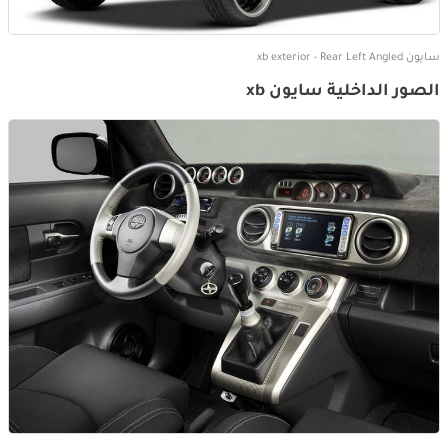
سايون xb exterior - Rear Left Angled
الصور الداخلية سايون xb