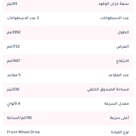
مناسبة لظروف القيادة المختلفة.
سعة خزان الوقود
45ليتر
عدد الاسطوانات
3 عدد الاسطوانات
صيانة:
بالإضافة إلى موثوقيتها وكفاءتها ، يوفر الجيل الأخير من Skoda Fabia 
الطول
3992مم
صيانة سهلة ومريحة ، مما يجعلها خيارًا جذابًا لأصحاب السيارات في 
الإمارات العربية المتحدة. تضمن شبكة خدمات سكودا الواسعة في 
العرض
1732مم
الإمارات وصولاً سهلاً إلى مراكز الخدمة المعتمدة ، التي يعمل بها فنيين 
مدربين يقدمون رعاية متخصصة لسيارتك. مع توفر قطع غيار Skoda 
الارتفاع
1467مم
الأصلية والخدمة الفعالة ، فإن صيانة فابيا خالية من المتاعب ، مما يتيح 
لك الاستمتاع بتجربة ملكية خالية من القلق.
عدد المقاعد
5 مقاعد
مساحة الصندوق الخلفي
330ليتر
المنافسين:
بينما تبرز سكودا فابيا باعتبارها هاتشباك بارزة ومتعددة الاستخدامات ، 
معدل السرعة
9.4ثوانٍ
فإنها تواجه منافسة من السيارات الأخرى في سوق الإمارات العربية 
المتحدة. المنافسون البارزون هم فولكس فاجن بولو ، فورد فييستا ، 
أعلى سرعة
195كم/الساعة
هيونداي i20
نوع القيادة
Front Wheel Drive