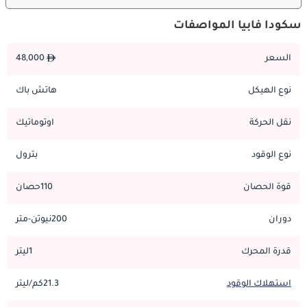
ميزات السلامة:
تركز سكودا بشدة على السلامة ، ويشتمل أحدث جيل من فابيا على 
سكودا فابيا المواصفات
ميزات أمان متقدمة لتوفير الثقة وراحة البال لكل من السائق والركاب. 
يشتمل Fabia عادةً على مجموعة شاملة من تقنيات السلامة ، بما في 
السعر
48,000
ذلك التحكم في الثبات ونظام المكابح المانعة للانغلاق والوسائد الهوائية 
المتعددة وكاميرا الرؤية الخلفية. بالإضافة إلى ذلك ، تتميز فابيا بهيكل 
نوع الهيكل
هاتش باك
قوي ومناطق صدمات محسّنة وأنظمة فرملة متقدمة ، مما يضمن أعلى 
مستوى من الأمان في ظروف القيادة المختلفة.
نقل الحركة
اوتوماتيك
نوع الوقود
بترول
الديكورات المحرك:
يقدم أحدث جيل من سكودا فابيا مجموعة من زخارف المحرك الفعالة 
قوة الحصان
110حصان
والمستجيبة لتلبية تفضيلات ومتطلبات القيادة المختلفة. سواء كنت 
تعطي الأولوية لكفاءة استهلاك الوقود للتنقل اليومي أو تسعى لتحقيق 
دوران
200نيوتن-متر
توازن بين القوة والأداء ، فقد صممت سكودا خيارات المحرك لتلبية 
احتياجاتك. تشمل زخارف المحرك المتوفرة في دولة الإمارات العربية 
قدرة المحرك
1ليتر
المتحدة مجموعة مختارة من محركات البنزين التي توفر مزيجًا من 
القوة وعزم الدوران والاقتصاد الممتاز في استهلاك الوقود. مقترنة 
استهلاك الوقود
21.3كم/ليتر
بناقل حركة سريع الاستجابة ، توفر فابيا تجربة قيادة سلسة وفعالة 