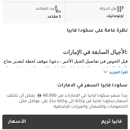
نقل الحركة
عدد المقاعد
اوتوماتيك
5 مقاعد
نظرة عامة على سكودا فابيا
الأجيال السابقة في الإمارات:
قبل الخوض في تفاصيل الجيل الأخير ، دعونا نتوقف لحظة لتقدير نجاح 
الأجيال السابقة من سكودا فابيا في الإمارات العربية المتحدة. لقد جسّد 
اقرأ المزيد
كل تكرار التزام سكودا بالجودة والموثوقية والقيمة الاستثنائية ، 
واكتسب شعبية بين عشاق السيارات في الإمارات العربية المتحدة 
سكودا فابيا السعر في الامارات
لحجمها الصغير وعمليتها وقدرتها على تحمل التكاليف.
يبدأ سعر سكودا فابيا في الإمارات من 48,000
. يمكن أن تختلف
أسعار سكودا فابيا من وكالة إلى وكالة بناءً على عوامل مثل
الخارج:
الخصومات والضمان والميزات الإضافية.
يتميز أحدث جيل من سكودا فابيا بتصميم خارجي أنيق وعصري يبرز 
فابيا تريم
الأسعار
بسهولة على طرق الإمارات العربية المتحدة. تخلق خطوطها النظيفة 
وشكلها المميز وتفاصيلها الدقيقة انطباعًا عن الحداثة والرقي. تضيف 