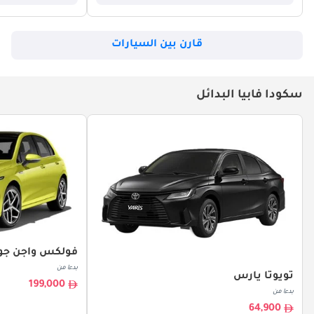
قارن بين السيارات
سكودا فابيا البدائل
فولكس واجن جو
بدءا من
تويوتا يارس
199,000
بدءا من
64,900