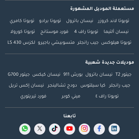
مستعملة الموديل المشهورة
تويوتا لاند كروزر
نيسان باترول
تويوتا برادو
تويوتا كامري
نيسان ألتيما
تويوتا راف 4
فورد موستانج
تويوتا كورولا
تويوتا هيلوكس
جيب رانجلر
متسوبيشي باجيرو
لكزس LS 430
موديلات جديدة شعبية
جيتور T2
نيسان باترول
بورش 911
نيسان كيكس
جيتور G700
جيب رانجلر
كيا سيلتوس
دودج تشالينجر
نيسان إكس تريل
تويوتا راف ٤
ميني كوبر
فورد تيريتوري
تابعنا