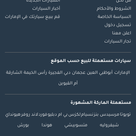
من نحن
السيارات الجديدة
الشروط والأحكام
أخبار السيارات
السياسة الخاصة
قم ببيع سيارتك في الإمارات
تسجيل دخول
اعلن معنا
تجار السيارات
سيارات مستعملة
للبيع
حسب الموقع
الإمارات
أبوظبي
العين
عجمان
دبي
الفجيرة
رأس الخيمة
الشارقة
أم القيوين
مستعملة الماركة المشهورة
تويوتا
مرسيدس بنز
نسيام
لكزس
بي ام دبليو
فورد
لاند روفر
هيونداي
شيفروليه
متسوبيشي
هوندا
بورش